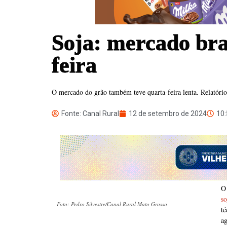
Soja: mercado bra
feira
O mercado do grão também teve quarta-feira lenta. Relatór
Fonte: Canal Rural
12 de setembro de 2024
10:
O
so
Foto: Pedro Silvestre/Canal Rural Mato Grosso
t
a