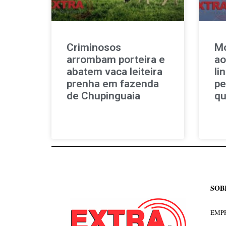
Criminosos
Mo
arrombam porteira e
ao
abatem vaca leiteira
li
prenha em fazenda
pe
de Chupinguaia
qu
SOB
EMPR