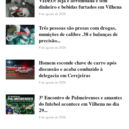
VÍDEO: loja é arrombada e tem
dinheiro e bebidas furtados em Vilhena
9 de agosto de 2026
Três pessoas são presas com drogas,
munições de calibre .38 e balanças de
precisão...
9 de agosto de 2026
Homem esconde chave de carro após
discussão e acaba conduzido à
delegacia em Cerejeiras
9 de agosto de 2026
3º Encontro de Palmeirenses e amantes
do futebol acontece em Vilhena no dia
29...
8 de agosto de 2026