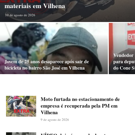
materiais em Vilhena
10 de agosto de 2026
Vendedor v
Jovem de 25 anos desaparece após sair de
para deput
bicicleta no bairro São José em Vilhena
do Cone S
Moto furtada no estacionamento de
empresa é recuperada pela PM em
Vilhena
9 de agosto de 2026