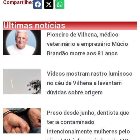
Compartilhe:
Últimas notícias
Pioneiro de Vilhena, médico
veterinário e empresário Múcio
Brandão morre aos 81 anos
Vídeos mostram rastro luminoso
no céu de Vilhena e levantam
dúvidas sobre origem
Preso desde junho, dentista que
teria contaminado
intencionalmente mulheres pelo