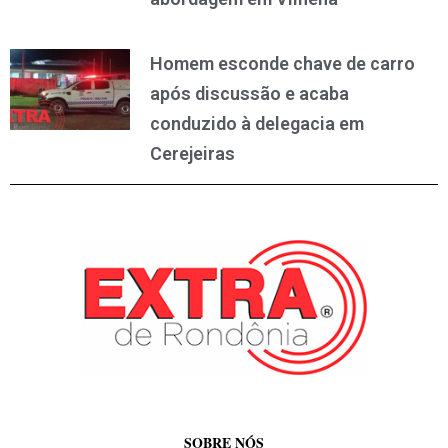
Homem esconde chave de carro
após discussão e acaba
conduzido à delegacia em
Cerejeiras
SOBRE NÓS