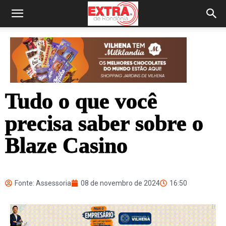
Tudo o que você
precisa saber sobre o
Blaze Casino
Fonte: Assessoria
08 de novembro de 2024
16:50