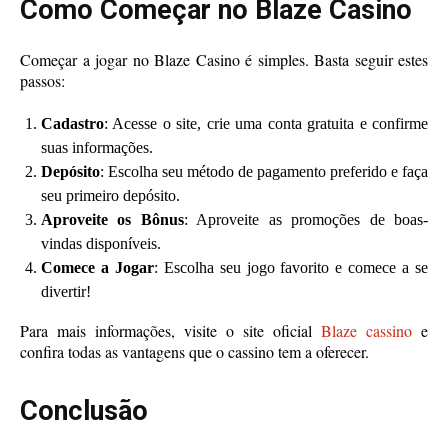
Como Começar no Blaze Casino
Começar a jogar no Blaze Casino é simples. Basta seguir estes
passos:
Cadastro
: Acesse o site, crie uma conta gratuita e confirme
suas informações.
Depósito
: Escolha seu método de pagamento preferido e faça
seu primeiro depósito.
Aproveite os Bônus
: Aproveite as promoções de boas-
vindas disponíveis.
Comece a Jogar
: Escolha seu jogo favorito e comece a se
divertir!
Para mais informações, visite o site oficial
Blaze cassino
e
confira todas as vantagens que o cassino tem a oferecer.
Conclusão