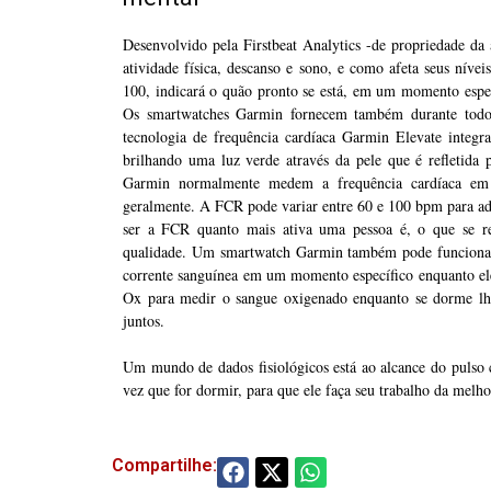
Desenvolvido pela Firstbeat Analytics -de propriedade da 
atividade física, descanso e sono, e como afeta seus nív
100, indicará o quão pronto se está, em um momento especí
Os smartwatches Garmin fornecem também durante todo 
tecnologia de frequência cardíaca Garmin Elevate integrad
brilhando uma luz verde através da pele que é refletida
Garmin normalmente medem a frequência cardíaca em
geralmente. A FCR pode variar entre 60 e 100 bpm para a
ser a FCR quanto mais ativa uma pessoa é, o que se ref
qualidade. Um smartwatch Garmin também pode funcionar
corrente sanguínea em um momento específico enquanto ele 
Ox para medir o sangue oxigenado enquanto se dorme lh
juntos.
Um mundo de dados fisiológicos está ao alcance do pulso
vez que for dormir, para que ele faça seu trabalho da melh
Compartilhe: