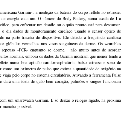
americana Garmin-, a medição da bateria do corpo reflete no estresse,
eis de energia cada um. O número do Body Battery, numa escala de 1 a
fico, para enfrentar um desafio ou o quão pronto está para descansar.
o dia dados de monitoramento cardíaco usando o sensor óptico de
o na parte traseira do dispositivo. Ele detecta a frequência cardíaca
 por glóbulos vermelhos nos vasos sanguíneos da derme. Os wearables
 repouso -FCR- enquanto se dorme, não muito antes de acordar
dultos normais, embora os dados da Garmin mostram que menor tende a
lete numa boa aptidão cardiorrespiratória, baixo estresse e sono de
 como um oxímetro de pulso que estima a quantidade de oxigênio na
viaja pelo corpo no sistema circulatório. Ativando a ferramenta Pulse
e dará uma ideia de quão bem coração, pulmões e sangue funcionam
 com um smartwatch Garmin. É só deixar o relógio ligado, na próxima
or maneira possível.