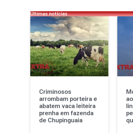
Últimas notícias
Criminosos
Mo
arrombam porteira e
ao
abatem vaca leiteira
li
prenha em fazenda
pe
de Chupinguaia
qu