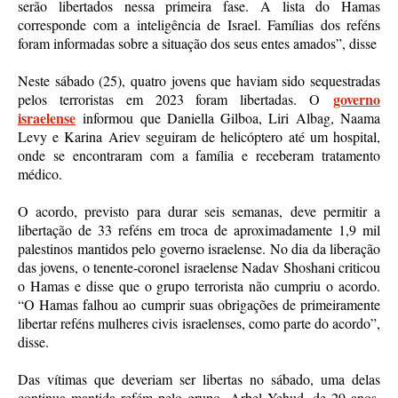
serão libertados nessa primeira fase. A lista do Hamas
corresponde com a inteligência de Israel. Famílias dos reféns
foram informadas sobre a situação dos seus entes amados”, disse
Neste sábado (25), quatro jovens que haviam sido sequestradas
governo
pelos terroristas em 2023 foram libertadas. O
israelense
informou que Daniella Gilboa, Liri Albag, Naama
Levy e Karina Ariev seguiram de helicóptero até um hospital,
onde se encontraram com a família e receberam tratamento
médico.
O acordo, previsto para durar seis semanas, deve permitir a
libertação de 33 reféns em troca de aproximadamente 1,9 mil
palestinos mantidos pelo governo israelense. No dia da liberação
das jovens, o tenente-coronel israelense Nadav Shoshani criticou
o Hamas e disse que o grupo terrorista não cumpriu o acordo.
“O Hamas falhou ao cumprir suas obrigações de primeiramente
libertar reféns mulheres civis israelenses, como parte do acordo”,
disse.
Das vítimas que deveriam ser libertas no sábado, uma delas
continua mantida refém pelo grupo. Arbel Yehud, de 29 anos,