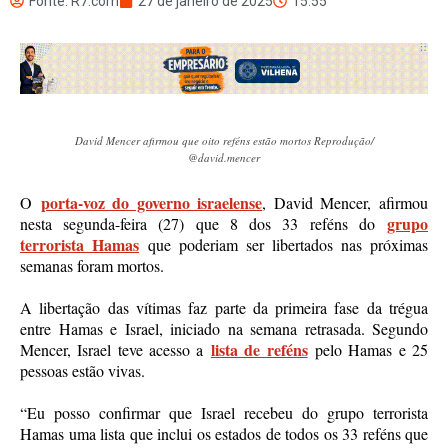
Fonte: R7.com
27 de janeiro de 2025
15:55
David Mencer afirmou que oito reféns estão mortos Reprodução/
@david.mencer
porta-voz do governo israelense
O
, David Mencer, afirmou
grupo
nesta segunda-feira (27) que 8 dos 33 reféns do
terrorista Hamas
que poderiam ser libertados nas próximas
semanas foram mortos.
A libertação das vítimas faz parte da primeira fase da trégua
entre Hamas e Israel, iniciado na semana retrasada. Segundo
lista de reféns
Mencer, Israel teve acesso a
pelo Hamas e 25
pessoas estão vivas.
“Eu posso confirmar que Israel recebeu do grupo terrorista
Hamas uma lista que inclui os estados de todos os 33 reféns que