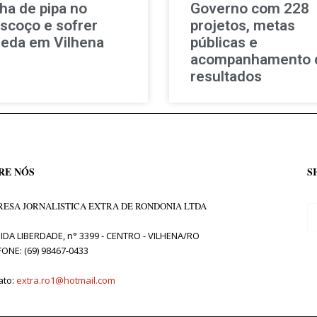
nha de pipa no
Governo com 228
scoço e sofrer
projetos, metas
eda em Vilhena
públicas e
acompanhamento 
resultados
RE NÓS
S
ESA JORNALISTICA EXTRA DE RONDONIA LTDA
IDA LIBERDADE, n° 3399 - CENTRO - VILHENA/RO
FONE: (69) 98467-0433
ato:
extra.ro1@hotmail.com