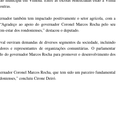
ção municipal em Vilhena. Entre as escolas beneficiadas estão a Vilma
outras.
vernador também tem impactado positivamente o setor agrícola, com a
s. “Agradeço ao apoio do governador Coronel Marcos Rocha pelo seu
m-estar dos rondonienses,” destacou o deputado.
eval ouviram demandas de diversos segmentos da sociedade, incluindo
dedores e representantes de organizações comunitárias. O parlamentar
lado do governador Marcos Rocha para promover o desenvolvimento dos
ernador Coronel Marcos Rocha, que tem sido um parceiro fundamental
donienses,” concluiu Cirone Deiró.