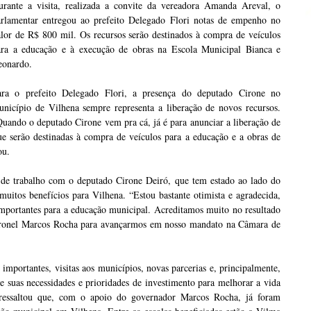
urante a visita, realizada a convite da vereadora Amanda Areval, o
arlamentar entregou ao prefeito Delegado Flori notas de empenho no
lor de R$ 800 mil. Os recursos serão destinados à compra de veículos
ara a educação e à execução de obras na Escola Municipal Bianca e
eonardo.
ara o prefeito Delegado Flori, a presença do deputado Cirone no
unicípio de Vilhena sempre representa a liberação de novos recursos.
uando o deputado Cirone vem pra cá, já é para anunciar a liberação de
e serão destinadas à compra de veículos para a educação e a obras de
ou.
de trabalho com o deputado Cirone Deiró, que tem estado ao lado do
muitos benefícios para Vilhena. “Estou bastante otimista e agradecida,
importantes para a educação municipal. Acreditamos muito no resultado
Coronel Marcos Rocha para avançarmos em nosso mandato na Câmara de
importantes, visitas aos municípios, novas parcerias e, principalmente,
 suas necessidades e prioridades de investimento para melhorar a vida
 ressaltou que, com o apoio do governador Marcos Rocha, já foram