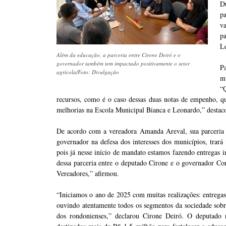
D
p
va
p
L
Além da educação, a parceria entre Cirone Deiró e o
governador também tem impactado positivamente o setor
P
agrícola/Foto: Divulgação
m
“Q
recursos, como é o caso dessas duas notas de empenho, qu
melhorias na Escola Municipal Bianca e Leonardo,” destac
De acordo com a vereadora Amanda Areval, sua parceria 
governador na defesa dos interesses dos municípios, trará 
pois já nesse início de mandato estamos fazendo entregas 
dessa parceria entre o deputado Cirone e o governador 
Vereadores,” afirmou.
“Iniciamos o ano de 2025 com muitas realizações: entregas 
ouvindo atentamente todos os segmentos da sociedade sobre
dos rondonienses,” declarou Cirone Deiró. O deputado