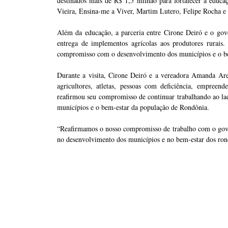
destinados mais de R$ 1,5 milhão para fortalecer a educa
Vieira, Ensina-me a Viver, Martim Lutero, Felipe Rocha e 
Além da educação, a parceria entre Cirone Deiró e o go
entrega de implementos agrícolas aos produtores rurai
compromisso com o desenvolvimento dos municípios e o be
Durante a visita, Cirone Deiró e a vereadora Amanda Ar
agricultores, atletas, pessoas com deficiência, empreen
reafirmou seu compromisso de continuar trabalhando ao 
municípios e o bem-estar da população de Rondônia.
“Reafirmamos o nosso compromisso de trabalho com o gov
no desenvolvimento dos municípios e no bem-estar dos ron