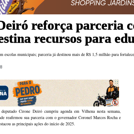
eiró reforça parceria 
stina recursos para ed
m escolas municipais; parceria já destinou mais de R$ 1,5 milhão para fortalece
18
 deputado Cirone Deiró cumpriu agenda em Vilhena nesta semana,
nde reafirmou sua parceria com o governador Coronel Marcos Rocha e
stacou as principais ações do início de 2025.