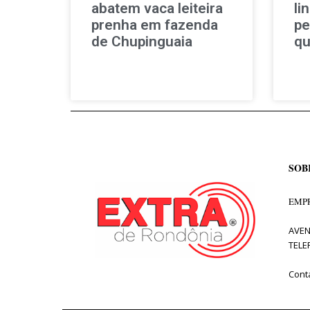
abatem vaca leiteira
li
prenha em fazenda
pe
de Chupinguaia
qu
SOB
EMPR
AVEN
TELE
Cont