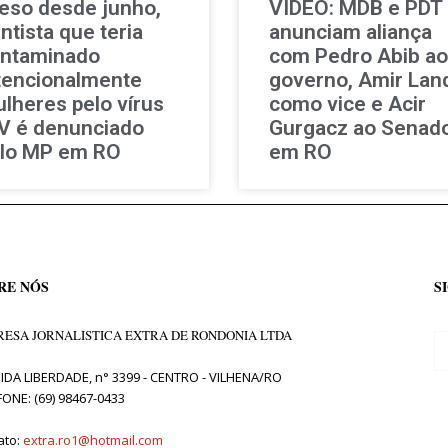
eso desde junho,
VÍDEO: MDB e PDT
ntista que teria
anunciam aliança
ntaminado
com Pedro Abib ao
tencionalmente
governo, Amir Lan
lheres pelo vírus
como vice e Acir
V é denunciado
Gurgacz ao Senad
lo MP em RO
em RO
RE NÓS
S
ESA JORNALISTICA EXTRA DE RONDONIA LTDA
IDA LIBERDADE, n° 3399 - CENTRO - VILHENA/RO
FONE: (69) 98467-0433
ato:
extra.ro1@hotmail.com