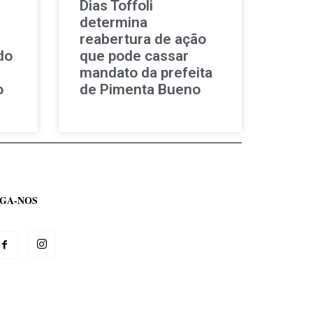
Dias Toffoli
determina
reabertura de ação
do
que pode cassar
mandato da prefeita
o
de Pimenta Bueno
IGA-NOS