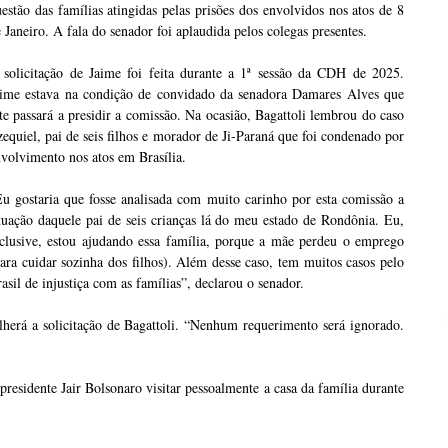
estão das famílias atingidas pelas prisões dos envolvidos nos atos de 8
 Janeiro. A fala do senador foi aplaudida pelos colegas presentes.
 solicitação de Jaime foi feita durante a 1ª sessão da CDH de 2025.
aime estava na condição de convidado da senadora Damares Alves que
te passará a presidir a comissão. Na ocasião, Bagattoli lembrou do caso
equiel, pai de seis filhos e morador de Ji-Paraná que foi condenado por
volvimento nos atos em Brasília.
u gostaria que fosse analisada com muito carinho por esta comissão a
tuação daquele pai de seis crianças lá do meu estado de Rondônia. Eu,
nclusive, estou ajudando essa família, porque a mãe perdeu o emprego
ara cuidar sozinha dos filhos). Além desse caso, tem muitos casos pelo
asil de injustiça com as famílias”, declarou o senador.
erá a solicitação de Bagattoli. “Nenhum requerimento será ignorado.
residente Jair Bolsonaro visitar pessoalmente a casa da família durante