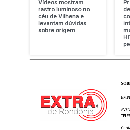
Vídeos mostram
Pr
rastro luminoso no
de
céu de Vilhena e
co
levantam dúvidas
in
sobre origem
mu
HI
pe
SOB
EMPR
AVEN
TELE
Cont