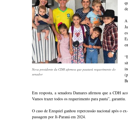
qu
de
A
J
es
Ez
en
“E
si
i
Nova presidente da CDH afirmou que pautará requerimento do
senador
(p
Br
Em resposta, a senadora Damares afirmou que a CDH acolh
Vamos trazer todos os requerimento para pauta”, garantiu.
O caso de Ezequiel ganhou repercussão nacional após o ex-p
passagem por Ji-Paraná em 2024.