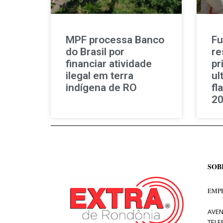
MPF processa Banco
Fu
do Brasil por
re
financiar atividade
pr
ilegal em terra
ul
indígena de RO
fl
2
SOB
EMPR
AVEN
TELE