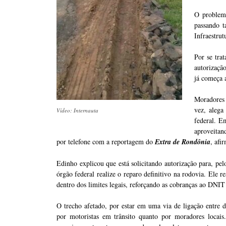
O problema
passando t
Infraestru
Por se tra
autorização
já começa a
Moradores 
vez, alega
Vídeo: Internauta
federal. E
aproveitan
por telefone com a reportagem do
Extra de Rondônia
, afi
Edinho explicou que está solicitando autorização para, pe
órgão federal realize o reparo definitivo na rodovia. Ele 
dentro dos limites legais, reforçando as cobranças ao DNIT
O trecho afetado, por estar em uma via de ligação entre di
por motoristas em trânsito quanto por moradores locais