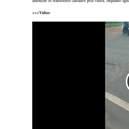
amenizar os transtornos causados pela valeta, enquanto agu
>>>Vídeo: