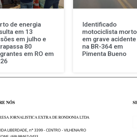
rto de energia
Identificado
sulta em 13
motociclista morto
isões em julho e
em grave acidente
trapassa 80
na BR-364 em
agrantes em RO em
Pimenta Bueno
026
RE NÓS
S
ESA JORNALISTICA EXTRA DE RONDONIA LTDA
IDA LIBERDADE, n° 3399 - CENTRO - VILHENA/RO
FONE: (69) 98467-0433