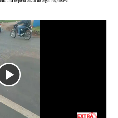
arda uma resposta oficial do órgão responsável.
Tocar
Vídeo