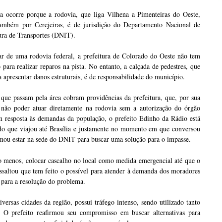
 ocorre porque a rodovia, que liga Vilhena a Pimenteiras do Oeste,
ambém por Cerejeiras, é de jurisdição do Departamento Nacional de
tura de Transportes (DNIT).
tar de uma rodovia federal, a prefeitura de Colorado do Oeste não tem
 para realizar reparos na pista. No entanto, a calçada de pedestres, que
 apresentar danos estruturais, é de responsabilidade do município.
que passam pela área cobram providências da prefeitura, que, por sua
 não poder atuar diretamente na rodovia sem a autorização do órgão
m resposta às demandas da população, o prefeito Edinho da Rádio está
do que viajou até Brasília e justamente no momento em que conversou
rmou estar na sede do DNIT para buscar uma solução para o impasse.
lo menos, colocar cascalho no local como medida emergencial até que o
ressaltou que tem feito o possível para atender à demanda dos moradores
 para a resolução do problema.
versas cidades da região, possui tráfego intenso, sendo utilizado tanto
. O prefeito reafirmou seu compromisso em buscar alternativas para