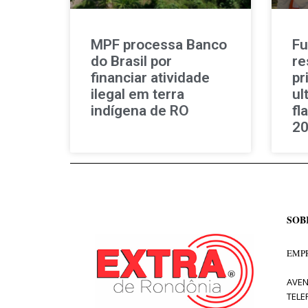
MPF processa Banco
Fu
do Brasil por
re
financiar atividade
pr
ilegal em terra
ul
indígena de RO
fl
2
SOB
EMPR
AVEN
TELE