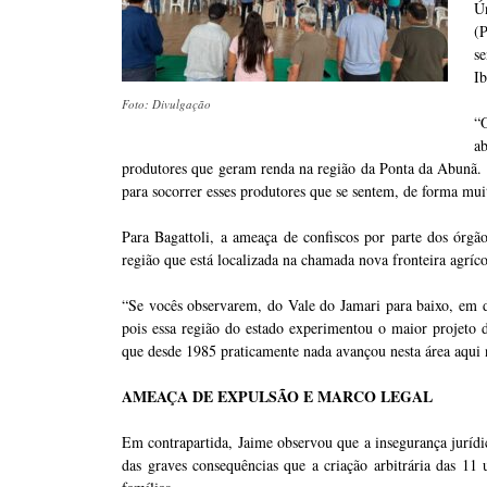
Ú
(
se
Ib
Foto: Divulgação
“O
a
produtores que geram renda na região da Ponta da Abunã. 
para socorrer esses produtores que se sentem, de forma mui
Para Bagattoli, a ameaça de confiscos por parte dos órgão
região que está localizada na chamada nova fronteira agríco
“Se vocês observarem, do Vale do Jamari para baixo, em d
pois essa região do estado experimentou o maior projeto d
que desde 1985 praticamente nada avançou nesta área aqui 
AMEAÇA DE EXPULSÃO E MARCO LEGAL
Em contrapartida, Jaime observou que a insegurança juríd
das graves consequências que a criação arbitrária das 1