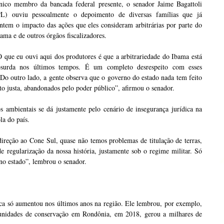
nico membro da bancada federal presente, o senador Jaime Bagattoli
PL) ouviu pessoalmente o depoimento de diversas famílias que já
ntem o impacto das ações que eles consideram arbitrárias por parte do
ama e de outros órgãos fiscalizadores.
 que eu ouvi aqui dos produtores é que a arbitrariedade do Ibama está
bsurda nos últimos tempos. É um completo desrespeito com esses
Do outro lado, a gente observa que o governo do estado nada tem feito
to justa, abandonados pelo poder público”, afirmou o senador.
s ambientais se dá justamente pelo cenário de insegurança jurídica na
la do país.
ireção ao Cone Sul, quase não temos problemas de titulação de terras,
e regularização da nossa história, justamente sob o regime militar. Só
no estado”, lembrou o senador.
ica só aumentou nos últimos anos na região. Ele lembrou, por exemplo,
1 unidades de conservação em Rondônia, em 2018, gerou a milhares de