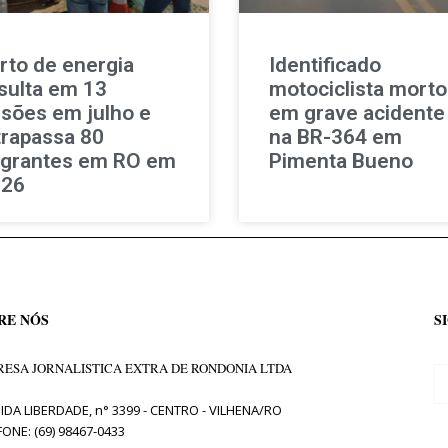
rto de energia
Identificado
sulta em 13
motociclista morto
isões em julho e
em grave acidente
trapassa 80
na BR-364 em
agrantes em RO em
Pimenta Bueno
026
RE NÓS
S
ESA JORNALISTICA EXTRA DE RONDONIA LTDA
IDA LIBERDADE, n° 3399 - CENTRO - VILHENA/RO
FONE: (69) 98467-0433