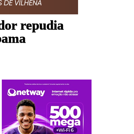
or repudia
Ibama