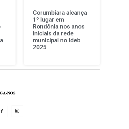
Corumbiara alcança
1º lugar em
o
Rondônia nos anos
iniciais da rede
ta
municipal no Ideb
2025
IGA-NOS