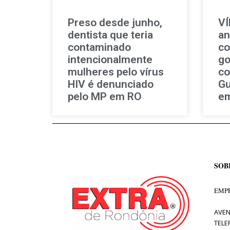
Preso desde junho,
VÍ
dentista que teria
an
contaminado
co
intencionalmente
go
mulheres pelo vírus
co
HIV é denunciado
Gu
pelo MP em RO
e
SOB
EMPR
AVEN
TELE