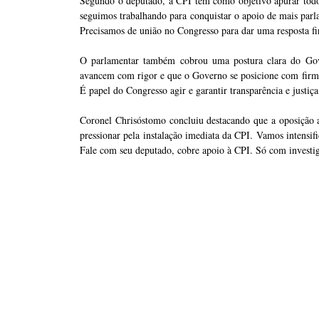
Segundo o deputado, a CPI tem como objetivo apurar todos
seguimos trabalhando para conquistar o apoio de mais parla
Precisamos de união no Congresso para dar uma resposta fi
O parlamentar também cobrou uma postura clara do Gove
avancem com rigor e que o Governo se posicione com firme
É papel do Congresso agir e garantir transparência e justiça
Coronel Chrisóstomo concluiu destacando que a oposição a
pressionar pela instalação imediata da CPI. Vamos intensi
Fale com seu deputado, cobre apoio à CPI. Só com investig