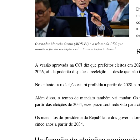
D
m
c
a 
de
O senador Marcelo Castro (MDB-PI) é o relator da PEC que
propõe o fim da reeleição Pedro França Agência Senado
R
A versão aprovada na CCJ diz que prefeitos eleitos em 20
2026, ainda poderão disputar a reeleição — desde que não
No entanto, a reeleição estará proibida a partir de 2028 pa
Além disso, o tempo de mandato também vai mudar. Os pr
partir das eleições de 2034, esse prazo será reduzido para c
Os mandatos do presidente da República e dos governadore
cinco anos a partir de 2034.