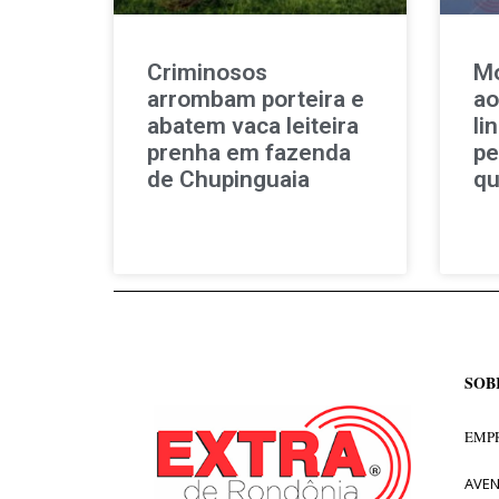
Criminosos
Mo
arrombam porteira e
ao
abatem vaca leiteira
li
prenha em fazenda
pe
de Chupinguaia
qu
SOB
EMPR
AVEN