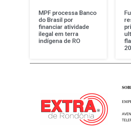
MPF processa Banco
Fu
do Brasil por
re
financiar atividade
pr
ilegal em terra
ul
indígena de RO
fl
2
SOB
EMPR
AVEN
TELE