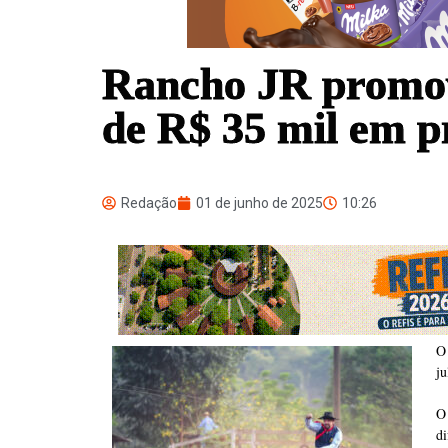
Rancho JR promov
de R$ 35 mil em 
Redação
01 de junho de 2025
10:26
O
ju
O 
d