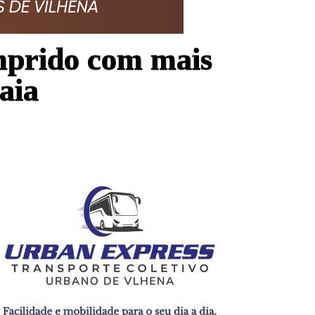
mprido com mais
aia