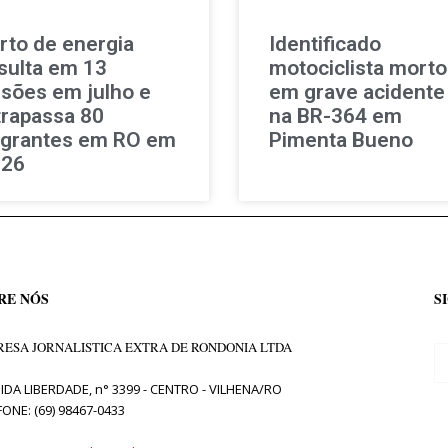
rto de energia
Identificado
sulta em 13
motociclista morto
isões em julho e
em grave acidente
trapassa 80
na BR-364 em
agrantes em RO em
Pimenta Bueno
026
RE NÓS
S
ESA JORNALISTICA EXTRA DE RONDONIA LTDA
IDA LIBERDADE, n° 3399 - CENTRO - VILHENA/RO
FONE: (69) 98467-0433