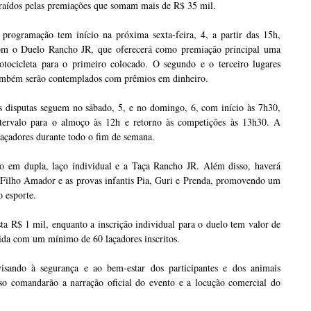
raídos pelas premiações que somam mais de R$ 35 mil.
 programação tem início na próxima sexta-feira, 4, a partir das 15h,
om o Duelo Rancho JR, que oferecerá como premiação principal uma
otocicleta para o primeiro colocado. O segundo e o terceiro lugares
ambém serão contemplados com prêmios em dinheiro.
s disputas seguem no sábado, 5, e no domingo, 6, com início às 7h30,
ntervalo para o almoço às 12h e retorno às competições às 13h30. A
 laçadores durante todo o fim de semana.
aço em dupla, laço individual e a Taça Rancho JR. Além disso, haverá
e Filho Amador e as provas infantis Pia, Guri e Prenda, promovendo um
o esporte.
sta R$ 1 mil, enquanto a inscrição individual para o duelo tem valor de
ida com um mínimo de 60 laçadores inscritos.
ando à segurança e ao bem-estar dos participantes e dos animais
so comandarão a narração oficial do evento e a locução comercial do