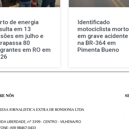
rto de energia
Identificado
sulta em 13
motociclista morto
isões em julho e
em grave acidente
trapassa 80
na BR-364 em
agrantes em RO em
Pimenta Bueno
026
RE NÓS
S
ESA JORNALISTICA EXTRA DE RONDONIA LTDA
IDA LIBERDADE, n° 3399 - CENTRO - VILHENA/RO
FONE: (69) 98467-0433