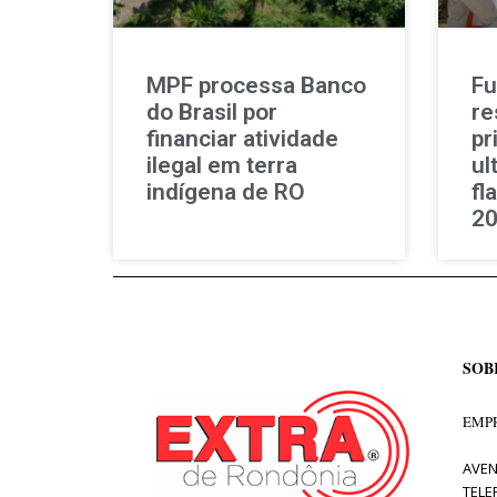
MPF processa Banco
Fu
do Brasil por
re
financiar atividade
pr
ilegal em terra
ul
indígena de RO
fl
2
SOB
EMPR
AVEN
TELE