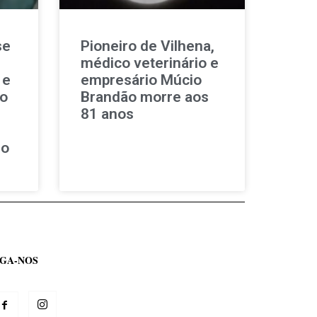
se
Pioneiro de Vilhena,
médico veterinário e
 e
empresário Múcio
ao
Brandão morre aos
81 anos
so
IGA-NOS