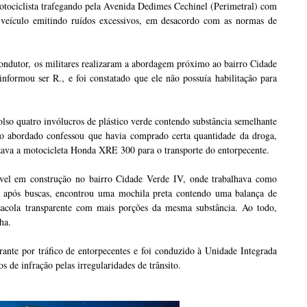
tociclista trafegando pela Avenida Dedimes Cechinel (Perimetral) com
 veículo emitindo ruídos excessivos, em desacordo com as normas de
ondutor, os militares realizaram a abordagem próximo ao bairro Cidade
nformou ser R., e foi constatado que ele não possuía habilitação para
olso quatro invólucros de plástico verde contendo substância semelhante
 abordado confessou que havia comprado certa quantidade da droga,
zava a motocicleta Honda XRE 300 para o transporte do entorpecente.
el em construção no bairro Cidade Verde IV, onde trabalhava como
e, após buscas, encontrou uma mochila preta contendo uma balança de
sacola transparente com mais porções da mesma substância. Ao todo,
ha.
rante por tráfico de entorpecentes e foi conduzido à Unidade Integrada
de infração pelas irregularidades de trânsito.