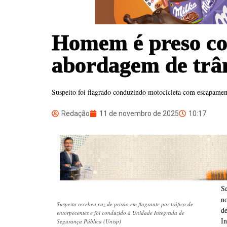
Homem é preso co
abordagem de trân
Suspeito foi flagrado conduzindo motocicleta com escapament
Redação
11 de novembro de 2025
10:17
S
n
Suspeito recebeu voz de prisão em flagrante por tráfico de
d
entorpecentes e foi conduzido à Unidade Integrada de
I
Segurança Pública (Unisp)