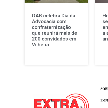
OAB celebra Dia da
Ho
Advocacia com
se
confraternização
en
que reunirá mais de
a 
200 convidados em
an
Vilhena
SOB
EMPR