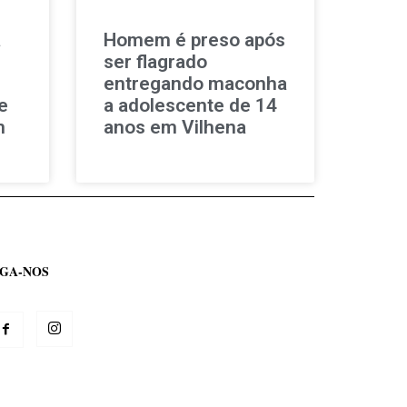
a
Homem é preso após
ser flagrado
entregando maconha
e
a adolescente de 14
m
anos em Vilhena
IGA-NOS