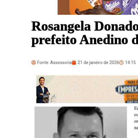
Rosangela Donadon
prefeito Anedino 
Fonte: Assessoria
21 de janeiro de 2026
14:15
Em
e
em
na