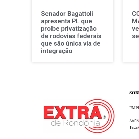
Senador Bagattoli
C
apresenta PL que
MA
proíbe privatização
ve
de rodovias federais
se
que são única via de
integração
SOB
EMPR
AVEN
TELE