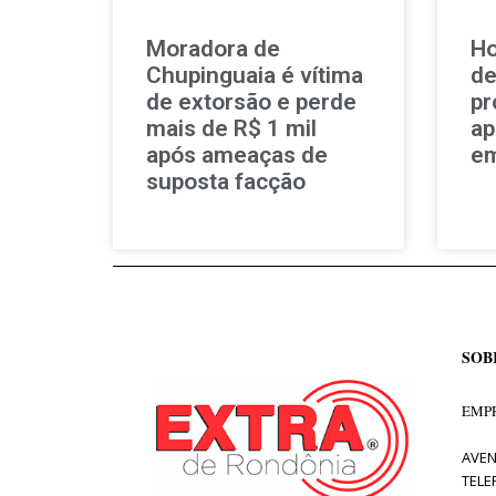
Moradora de
Ho
Chupinguaia é vítima
de
de extorsão e perde
pr
mais de R$ 1 mil
ap
após ameaças de
em
suposta facção
SOB
EMPR
AVEN
TELE