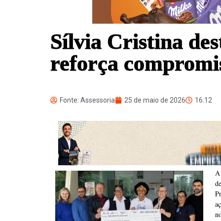
Sílvia Cristina de
reforça compromi
Fonte: Assessoria
25 de maio de 2026
16:12
A 
d
P
a
n