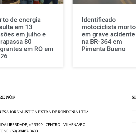
rto de energia
Identificado
sulta em 13
motociclista morto
isões em julho e
em grave acidente
trapassa 80
na BR-364 em
agrantes em RO em
Pimenta Bueno
026
RE NÓS
S
ESA JORNALISTICA EXTRA DE RONDONIA LTDA
IDA LIBERDADE, n° 3399 - CENTRO - VILHENA/RO
FONE: (69) 98467-0433