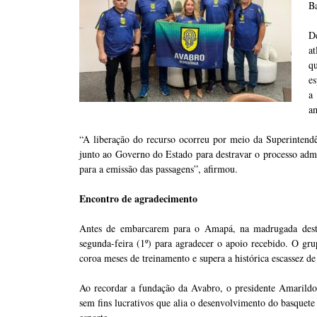
B
De
a
q
es
a
a
“A liberação do recurso ocorreu por meio da Superintendê
junto ao Governo do Estado para destravar o processo admi
para a emissão das passagens”, afirmou.
Encontro de agradecimento
Antes de embarcarem para o Amapá, na madrugada desta t
segunda-feira (1º) para agradecer o apoio recebido. O g
coroa meses de treinamento e supera a histórica escassez de
Ao recordar a fundação da Avabro, o presidente Amarildo
sem fins lucrativos que alia o desenvolvimento do basquete