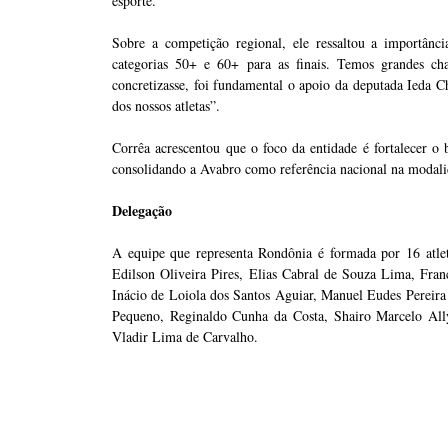
esporte.
Sobre a competição regional, ele ressaltou a importânci
categorias 50+ e 60+ para as finais. Temos grandes c
concretizasse, foi fundamental o apoio da deputada Ieda Ch
dos nossos atletas”.
Corrêa acrescentou que o foco da entidade é fortalecer o 
consolidando a Avabro como referência nacional na modali
Delegação
A equipe que representa Rondônia é formada por 16 atle
Edilson Oliveira Pires, Elias Cabral de Souza Lima, Fra
Inácio de Loiola dos Santos Aguiar, Manuel Eudes Pereira
Pequeno, Reginaldo Cunha da Costa, Shairo Marcelo Ally
Vladir Lima de Carvalho.