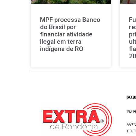
MPF processa Banco
Fu
do Brasil por
re
financiar atividade
pr
ilegal em terra
ul
indígena de RO
fl
2
SOB
EMPR
AVEN
TELE