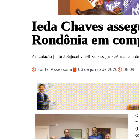
Ieda Chaves asseg
Rondônia em com
Articulação junto à Sejucel viabiliza passagens aéreas para de
Fonte: Assessoria
03 de junho de 2026
08:09
O
re
(U
c