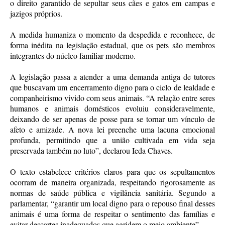
o direito garantido de sepultar seus cães e gatos em campas e
jazigos próprios.
A medida humaniza o momento da despedida e reconhece, de
forma inédita na legislação estadual, que os pets são membros
integrantes do núcleo familiar moderno.
A legislação passa a atender a uma demanda antiga de tutores
que buscavam um encerramento digno para o ciclo de lealdade e
companheirismo vivido com seus animais. “A relação entre seres
humanos e animais domésticos evoluiu consideravelmente,
deixando de ser apenas de posse para se tornar um vínculo de
afeto e amizade. A nova lei preenche uma lacuna emocional
profunda, permitindo que a união cultivada em vida seja
preservada também no luto”, declarou Ieda Chaves.
O texto estabelece critérios claros para que os sepultamentos
ocorram de maneira organizada, respeitando rigorosamente as
normas de saúde pública e vigilância sanitária. Segundo a
parlamentar, “garantir um local digno para o repouso final desses
animais é uma forma de respeitar o sentimento das famílias e
evitar descartes inadequados que agridem o meio ambiente”.