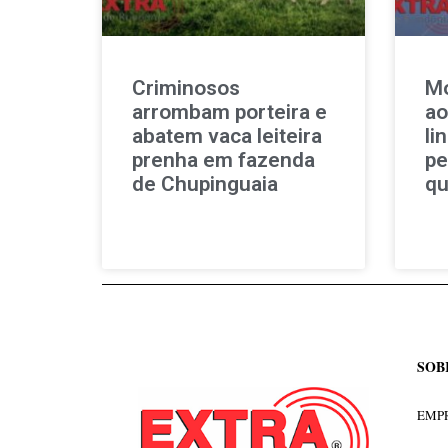
Criminosos
Mo
arrombam porteira e
ao
abatem vaca leiteira
li
prenha em fazenda
pe
de Chupinguaia
qu
SOB
EMPR