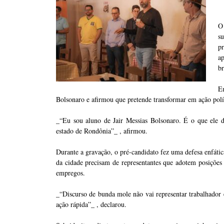
O
s
p
a
br
E
Bolsonaro e afirmou que pretende transformar em ação polít
_“Eu sou aluno de Jair Messias Bolsonaro. É o que ele 
estado de Rondônia”_ , afirmou.
Durante a gravação, o pré-candidato fez uma defesa enfátic
da cidade precisam de representantes que adotem posições 
empregos.
_“Discurso de bunda mole não vai representar trabalhador e
ação rápida”_ , declarou.