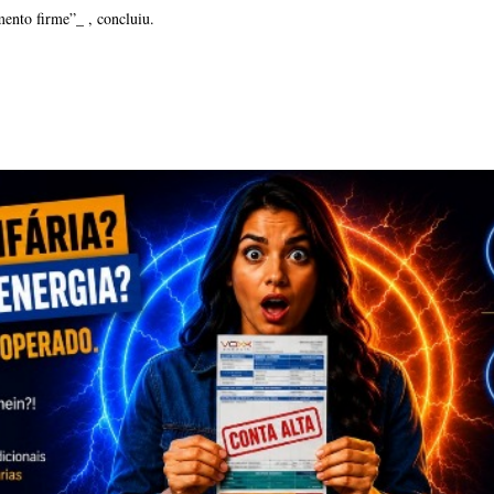
ento firme”_ , concluiu.