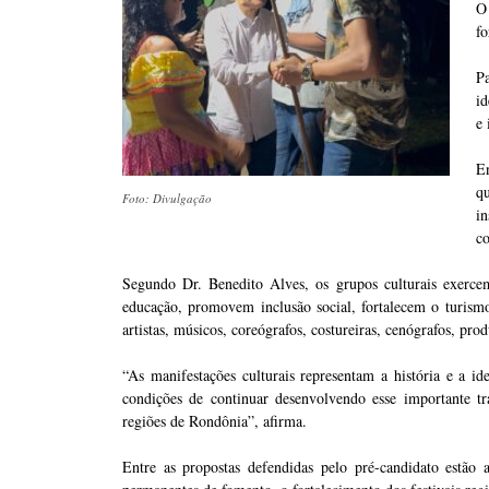
O 
fo
Pa
id
e 
E
q
Foto: Divulgação
in
c
Segundo Dr. Benedito Alves, os grupos culturais exerce
educação, promovem inclusão social, fortalecem o turismo
artistas, músicos, coreógrafos, costureiras, cenógrafos, prod
“As manifestações culturais representam a história e a i
condições de continuar desenvolvendo esse importante tr
regiões de Rondônia”, afirma.
Entre as propostas defendidas pelo pré-candidato estão a