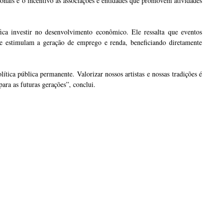
ionais e o incentivo às associações e entidades que promovem atividades
ica investir no desenvolvimento econômico. Ele ressalta que eventos
e estimulam a geração de emprego e renda, beneficiando diretamente
tica pública permanente. Valorizar nossos artistas e nossas tradições é
para as futuras gerações”, conclui.