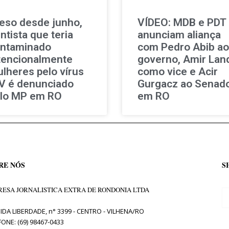
eso desde junho,
VÍDEO: MDB e PDT
ntista que teria
anunciam aliança
ntaminado
com Pedro Abib ao
tencionalmente
governo, Amir Lan
lheres pelo vírus
como vice e Acir
V é denunciado
Gurgacz ao Senad
lo MP em RO
em RO
RE NÓS
S
ESA JORNALISTICA EXTRA DE RONDONIA LTDA
IDA LIBERDADE, n° 3399 - CENTRO - VILHENA/RO
FONE: (69) 98467-0433