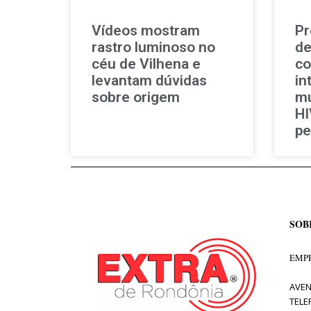
Vídeos mostram
Pr
rastro luminoso no
de
céu de Vilhena e
co
levantam dúvidas
in
sobre origem
mu
HI
pe
SOB
EMPR
AVEN
TELE