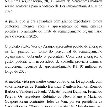
Na última segunda-feira, 28, a Câmara de Vereadores realizou
sessão acalorada para a votação da Lei Orçamentária Anual de
2025.
A pauta, que já era aguardada com grande expectativa, tomou
contornos intensos após a apresentação de uma emenda
polêmica: o aumento do limite de remanejamento orçamentário
para o exercício 2025.
O prefeito eleito, Wesley Araujo, apresentou pedido de alteração
na lei, girando em torno do percentual de remanejamento
orçamentário, dobrando o percentual. Com essa alteração, o
gestor poderá, sem necessidade de consulta prévia à Câmara,
redirecionar recursos de aproximadamente R$ 10 milhões ao
longo de 2025.
A medida, vista por muitos como controversa, foi aprovada com
votos favoráveis de Toninho Bertozzi, Danilson Ramos, Ronaldo
Barbosa, Vanderci de Paula “Alicate”, Idinei Dummer, Fernando
Pereira. Os vereadores Rubinho do Novo Plano e Maria do
Guaporé foram contrários. Eder da Van, por ser presidente da
Casa, não vota. “Sou a favor se for de até 5%. Mais do que isso,