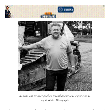
Roberto era servidor público federal aposentado e pioneiro na
região/Foto: Divulgação