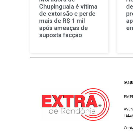
Chupinguaia é vítima
de
de extorsão e perde
pr
mais de R$ 1 mil
ap
após ameaças de
em
suposta facção
SOB
EMPR
AVEN
TELE
Cont