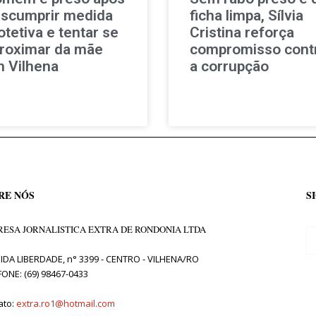
scumprir medida
ficha limpa, Sílvia
otetiva e tentar se
Cristina reforça
roximar da mãe
compromisso cont
 Vilhena
a corrupção
RE NÓS
S
ESA JORNALISTICA EXTRA DE RONDONIA LTDA
IDA LIBERDADE, n° 3399 - CENTRO - VILHENA/RO
FONE: (69) 98467-0433
ato:
extra.ro1@hotmail.com