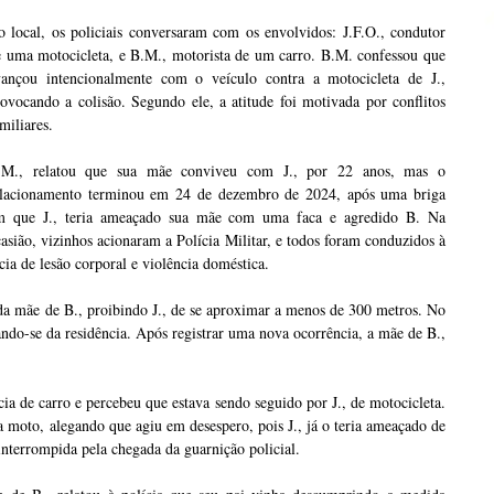
 local, os policiais conversaram com os envolvidos: J.F.O., condutor
e uma motocicleta, e B.M., motorista de um carro. B.M. confessou que
vançou intencionalmente com o veículo contra a motocicleta de J.,
ovocando a colisão. Segundo ele, a atitude foi motivada por conflitos
miliares.
.M., relatou que sua mãe conviveu com J., por 22 anos, mas o
elacionamento terminou em 24 de dezembro de 2024, após uma briga
m que J., teria ameaçado sua mãe com uma faca e agredido B. Na
asião, vizinhos acionaram a Polícia Militar, e todos foram conduzidos à
cia de lesão corporal e violência doméstica.
a mãe de B., proibindo J., de se aproximar a menos de 300 metros. No
ando-se da residência. Após registrar uma nova ocorrência, a mãe de B.,
ia de carro e percebeu que estava sendo seguido por J., de motocicleta.
moto, alegando que agiu em desespero, pois J., já o teria ameaçado de
nterrompida pela chegada da guarnição policial.