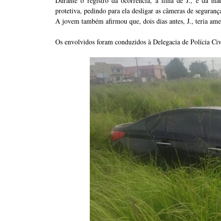
Durante o registro da ocorrência, a filha de J., e da m
protetiva, pedindo para ela desligar as câmeras de segurança
A jovem também afirmou que, dois dias antes, J., teria am
Os envolvidos foram conduzidos à Delegacia de Polícia Civ