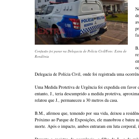
No
d
a
pr
fa
B
Confusão foi parar na Delegacia de Polícia Civil/Foto: Extra de
r
Rondônia
e
oc
Delegacia de Polícia Civil, onde foi registrada uma ocorrên
Uma Medida Protetiva de Urgência foi expedida em favor d
entanto, J., teria descumprido a medida protetiva, aproxim
relatou que J., permaneceu a 30 metros da casa.
B.M., afirmou que, temendo por sua vida, deixou a residênc
Próximo ao Parque de Exposições, ele manobrou e bateu na 
morte. Após o impacto, ambos entraram em luta corporal, i