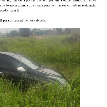
ãe de B., relatou à polícia que seu pai vinha descumprindo a medida
 ou fornecer a senha do sistema para facilitar sua entrada na residência.
eaçado matar B.
il para os procedimentos cabíveis.