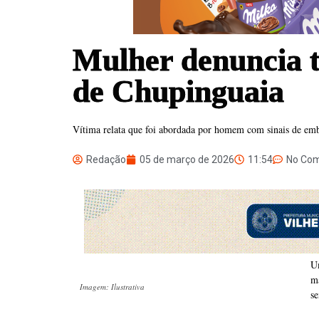
Mulher denuncia t
de Chupinguaia
Vítima relata que foi abordada por homem com sinais de embr
Redação
05 de março de 2026
11:54
No Co
Um
m
Imagem: Ilustrativa
se