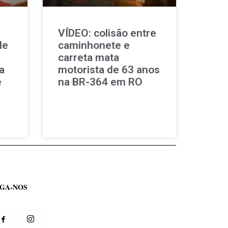
VÍDEO: colisão entre
de
caminhonete e
carreta mata
a
motorista de 63 anos
e
na BR-364 em RO
IGA-NOS