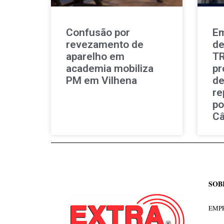
Confusão por
Em
revezamento de
de
aparelho em
TR
academia mobiliza
pr
PM em Vilhena
de
re
po
Câ
SOB
EMPR