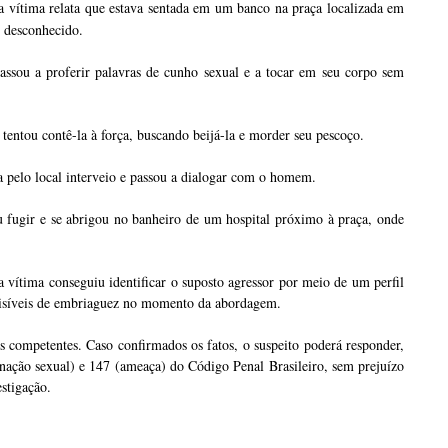
 a vítima relata que estava sentada em um banco na praça localizada em
m desconhecido.
assou a proferir palavras de cunho sexual e a tocar em seu corpo sem
o tentou contê-la à força, buscando beijá-la e morder seu pescoço.
a pelo local interveio e passou a dialogar com o homem.
 fugir e se abrigou no banheiro de um hospital próximo à praça, onde
 vítima conseguiu identificar o suposto agressor por meio de um perfil
visíveis de embriaguez no momento da abordagem.
es competentes. Caso confirmados os fatos, o suspeito poderá responder,
unação sexual) e 147 (ameaça) do Código Penal Brasileiro, sem prejuízo
estigação.