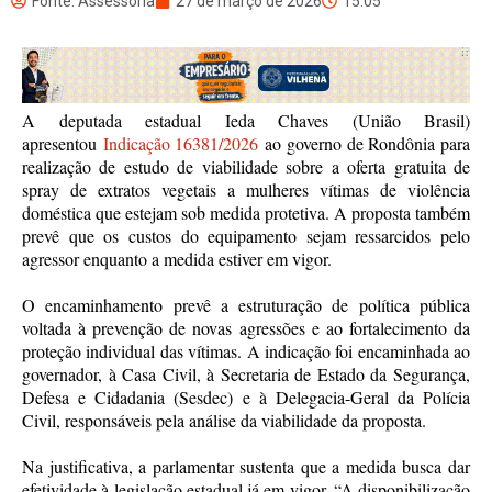
Fonte: Assessoria
27 de março de 2026
15:05
A deputada estadual Ieda Chaves (União Brasil)
apresentou
Indicação 16381/2026
ao governo de Rondônia para
realização de estudo de viabilidade sobre a oferta gratuita de
spray de extratos vegetais a mulheres vítimas de violência
doméstica que estejam sob medida protetiva. A proposta também
prevê que os custos do equipamento sejam ressarcidos pelo
agressor enquanto a medida estiver em vigor.
O encaminhamento prevê a estruturação de política pública
voltada à prevenção de novas agressões e ao fortalecimento da
proteção individual das vítimas. A indicação foi encaminhada ao
governador, à Casa Civil, à Secretaria de Estado da Segurança,
Defesa e Cidadania (Sesdec) e à Delegacia-Geral da Polícia
Civil, responsáveis pela análise da viabilidade da proposta.
Na justificativa, a parlamentar sustenta que a medida busca dar
efetividade à legislação estadual já em vigor. “A disponibilização