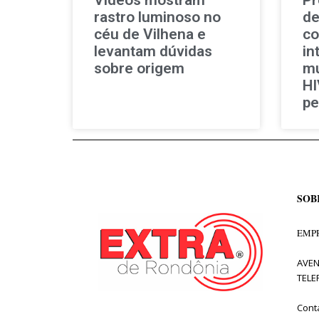
rastro luminoso no
de
céu de Vilhena e
co
levantam dúvidas
in
sobre origem
mu
HI
pe
SOB
EMPR
AVEN
TELE
Cont