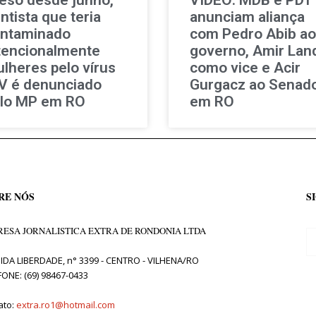
ntista que teria
anunciam aliança
ntaminado
com Pedro Abib ao
tencionalmente
governo, Amir Lan
lheres pelo vírus
como vice e Acir
V é denunciado
Gurgacz ao Senad
lo MP em RO
em RO
RE NÓS
S
ESA JORNALISTICA EXTRA DE RONDONIA LTDA
IDA LIBERDADE, n° 3399 - CENTRO - VILHENA/RO
FONE: (69) 98467-0433
ato:
extra.ro1@hotmail.com