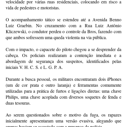
velocidade por várias ruas residenciais, colocando em risco a
vida de pedestres e motoristas.
O acompanhamento tático se estendeu até a Avenida Benno
Luiz Graebin. No cruzamento com a Rua Luiz Antônio
Kliczewski, o condutor perdeu o controle da Bros, fazendo com
que ambos sofressem uma queda violenta na via pública.
Com o impacto, o capacete do piloto chegou a se desprender da
cabeça. Os policiais realizaram a contenção imediata e a
abordagem de segurança dos suspeitos, identificados pelas
iniciais V. H. C. S. e L. G. P. A.
Durante a busca pessoal, os militares encontraram dois iPhones
(um de cor prata e outro laranja) e ferramentas comumente
utilizadas para a prática de furtos e ligações diretas: uma chave
Philips, uma chave acoplada com diversos soquetes de fenda e
duas tesouras.
Ao serem questionados sobre o motivo da fuga, os rapazes
inicialmente apresentaram uma versão evasiva, alegando que
apenas haviam se assustado com a presença da polícia.