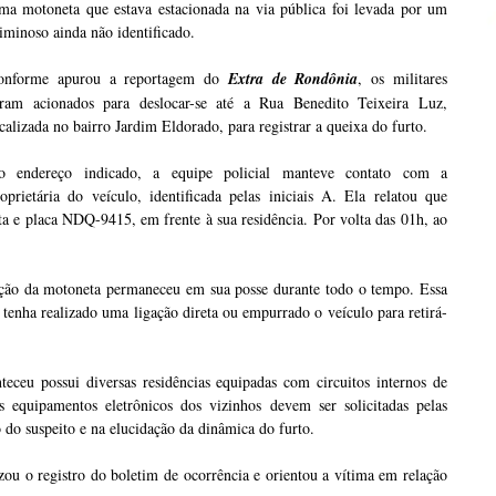
ma motoneta que estava estacionada na via pública foi levada por um
iminoso ainda não identificado.
onforme apurou a reportagem do
Extra de Rondônia
, os militares
oram acionados para deslocar-se até a Rua Benedito Teixeira Luz,
calizada no bairro Jardim Eldorado, para registrar a queixa do furto.
o endereço indicado, a equipe policial manteve contato com a
oprietária do veículo, identificada pelas iniciais A. Ela relatou que
a e placa NDQ-9415, em frente à sua residência. Por volta das 01h, ao
nição da motoneta permaneceu em sua posse durante todo o tempo. Essa
r tenha realizado uma ligação direta ou empurrado o veículo para retirá-
ceu possui diversas residências equipadas com circuitos internos de
equipamentos eletrônicos dos vizinhos devem ser solicitadas pelas
o do suspeito e na elucidação da dinâmica do furto.
zou o registro do boletim de ocorrência e orientou a vítima em relação