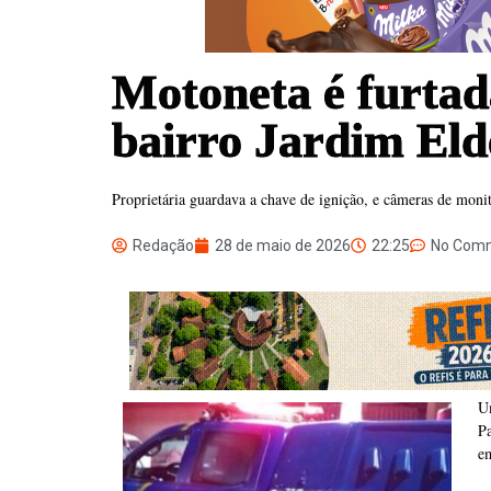
Motoneta é furtad
bairro Jardim El
Proprietária guardava a chave de ignição, e câmeras de moni
Redação
28 de maio de 2026
22:25
No Com
U
Pa
e