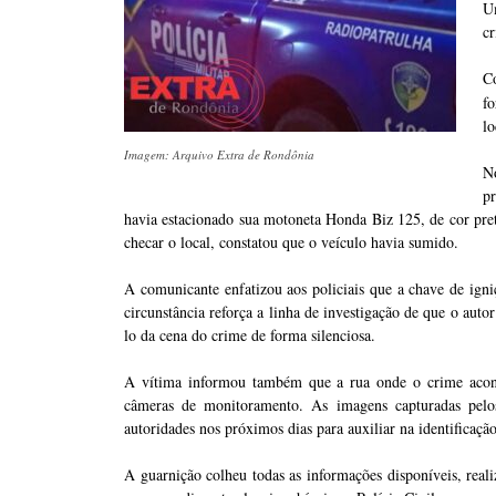
U
cr
C
f
lo
Imagem: Arquivo Extra de Rondônia
N
pr
havia estacionado sua motoneta Honda Biz 125, de cor pret
checar o local, constatou que o veículo havia sumido.
A comunicante enfatizou aos policiais que a chave de ig
circunstância reforça a linha de investigação de que o auto
lo da cena do crime de forma silenciosa.
A vítima informou também que a rua onde o crime aconte
câmeras de monitoramento. As imagens capturadas pelos 
autoridades nos próximos dias para auxiliar na identificaçã
A guarnição colheu todas as informações disponíveis, reali