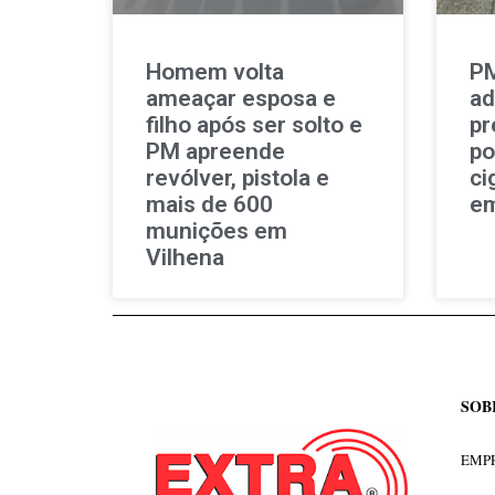
Homem volta
PM
ameaçar esposa e
ad
filho após ser solto e
pr
PM apreende
po
revólver, pistola e
ci
mais de 600
em
munições em
Vilhena
SOB
EMPR