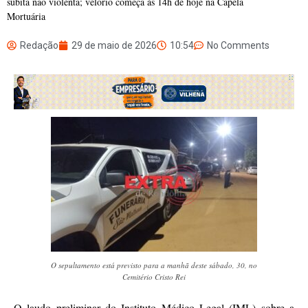
súbita não violenta; velório começa às 14h de hoje na Capela
Mortuária
Redação
29 de maio de 2026
10:54
No Comments
O sepultamento está previsto para a manhã deste sábado, 30, no
Cemitério Cristo Rei
O laudo preliminar do Instituto Médico Legal (IML) sobre a