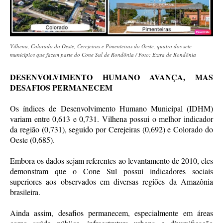
Vilhena, Colorado do Oeste, Cerejeiras e Pimenteiras do Oeste, quatro dos sete
municípios que fazem parte do Cone Sul de Rondônia / Foto: Extra de Rondônia
DESENVOLVIMENTO HUMANO AVANÇA, MAS
DESAFIOS PERMANECEM
Os índices de Desenvolvimento Humano Municipal (IDHM)
variam entre 0,613 e 0,731. Vilhena possui o melhor indicador
da região (0,731), seguido por Cerejeiras (0,692) e Colorado do
Oeste (0,685).
Embora os dados sejam referentes ao levantamento de 2010, eles
demonstram que o Cone Sul possui indicadores sociais
superiores aos observados em diversas regiões da Amazônia
brasileira.
Ainda assim, desafios permanecem, especialmente em áreas