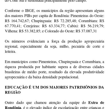
do Cone Sul é sustentada principalmente pelo campo.
Conforme o IBGE, os municípios da região apresentam alguns
dos maiores PIBs per capita de Rondônia: Pimenteiras do Oeste:
R$ 164.742,67; Chupinguaia: R$ 72.285,48; Corumbiara: R$
67.770,41; Cerejeiras: R$ 63.334,77; Cabixi: R$ 56.219,79;
Vilhena: R$ 53.382,85; e Colorado do Oeste: R$ 37.087,31
Os números evidenciam a força da produção agropecuária
regional, especialmente da soja, milho, pecuária de corte e
leiteira.
Em municípios como Pimenteiras, Chupinguaia e Corumbiara, a
riqueza produzida por habitante supera a de diversas cidades
brasileiras de médio porte, resultado da elevada produtividade
agropecuária e da baixa densidade populacional.
EDUCAÇÃO É UM DOS MAIORES PATRIMÔNIOS DA
REGIÃO
Extra de
Outro dado que chamou atenção da equipe do
Rondônia
, é o elevado índice de escolarização entre crianças e