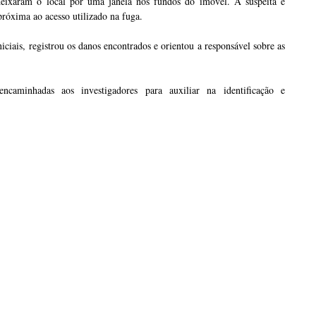
eixaram o local por uma janela nos fundos do imóvel. A suspeita é
róxima ao acesso utilizado na fuga.
iciais, registrou os danos encontrados e orientou a responsável sobre as
caminhadas aos investigadores para auxiliar na identificação e