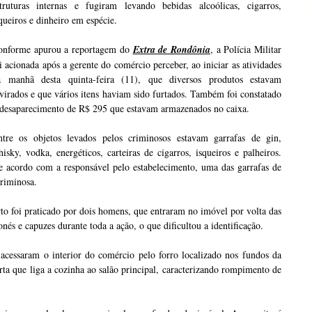
struturas internas e fugiram levando bebidas alcoólicas, cigarros,
queiros e dinheiro em espécie.
onforme apurou a reportagem do
Extra de Rondônia
, a Polícia Militar
i acionada após a gerente do comércio perceber, ao iniciar as atividades
a manhã desta quinta-feira (11), que diversos produtos estavam
virados e que vários itens haviam sido furtados. Também foi constatado
 desaparecimento de R$ 295 que estavam armazenados no caixa.
ntre os objetos levados pelos criminosos estavam garrafas de gin,
isky, vodka, energéticos, carteiras de cigarros, isqueiros e palheiros.
e acordo com a responsável pelo estabelecimento, uma das garrafas de
criminosa.
o foi praticado por dois homens, que entraram no imóvel por volta das
s e capuzes durante toda a ação, o que dificultou a identificação.
 acessaram o interior do comércio pelo forro localizado nos fundos da
rta que liga a cozinha ao salão principal, caracterizando rompimento de