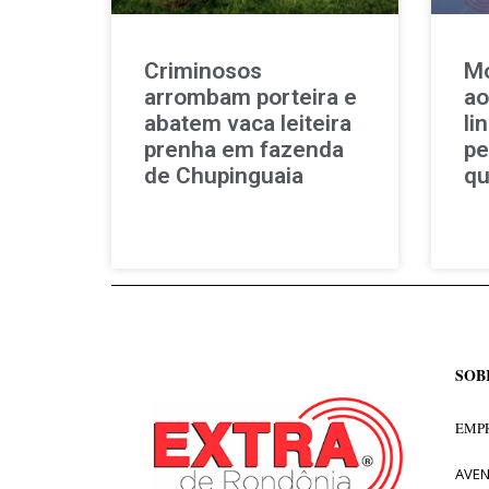
Criminosos
Mo
arrombam porteira e
ao
abatem vaca leiteira
li
prenha em fazenda
pe
de Chupinguaia
qu
SOB
EMPR
AVEN