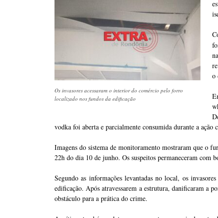
e
is
C
fo
n
re
o
Os invasores acessaram o interior do comércio pelo forro
E
localizado nos fundos da edificação
wh
D
vodka foi aberta e parcialmente consumida durante a ação 
Imagens do sistema de monitoramento mostraram que o furt
22h do dia 10 de junho. Os suspeitos permaneceram com boné
Segundo as informações levantadas no local, os invasores
edificação. Após atravessarem a estrutura, danificaram a po
obstáculo para a prática do crime.