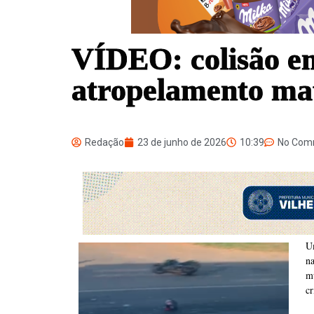
VÍDEO: colisão en
atropelamento ma
Redação
23 de junho de 2026
10:39
No Com
Um
n
m
cr