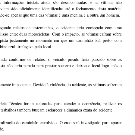
s informações iniciais ainda são desencontradas, e as vítimas não
viam sido oficialmente identificadas até o fechamento desta matéria.
abe-se apenas que uma das vítimas é uma menina e a outra um homem.
egundo relatos de testemunhas, o acidente teria começado com uma
lisão entre duas motocicletas. Com o impacto, as vítimas caíram sobre
 pista justamente no momento em que um caminhão baú preto, com
bine azul, trafegava pelo local.
inda conforme os relatos, o veículo pesado teria passado sobre as
sta não teria parado para prestar socorro e deixou o local logo após o
mente impactante. Devido à violência do acidente, as vítimas sofreram
cia Técnica foram acionadas para atender a ocorrência, realizar os
Os trabalhos também buscam esclarecer a dinâmica exata do acidente.
ocalização do caminhão envolvido. O caso será investigado para apurar
de.