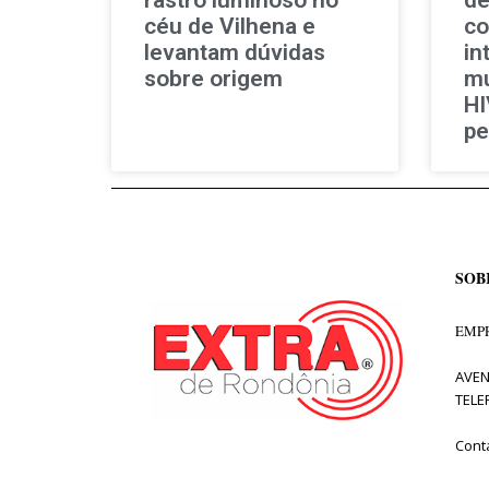
céu de Vilhena e
co
levantam dúvidas
in
sobre origem
mu
HI
pe
SOB
EMPR
AVEN
TELE
Cont