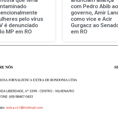
ntaminado
com Pedro Abib ao
tencionalmente
governo, Amir Lan
lheres pelo vírus
como vice e Acir
V é denunciado
Gurgacz ao Senad
lo MP em RO
em RO
RE NÓS
S
ESA JORNALISTICA EXTRA DE RONDONIA LTDA
IDA LIBERDADE, n° 3399 - CENTRO - VILHENA/RO
FONE: (69) 98467-0433
ato:
extra.ro1@hotmail.com