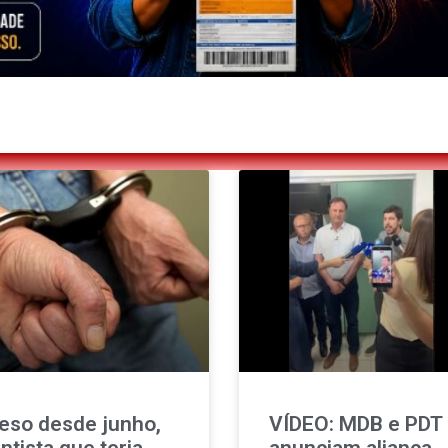
eso desde junho,
VÍDEO: MDB e PDT
ntista que teria
anunciam aliança