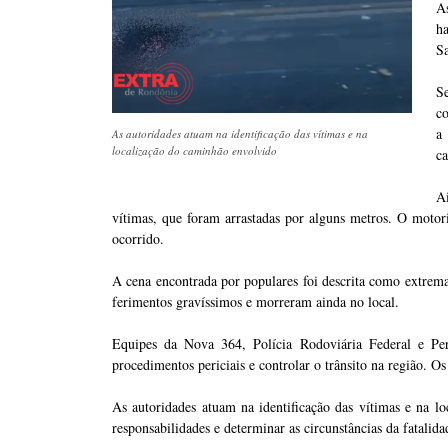
A
ha
S
S
co
a
As autoridades atuam na identificação das vítimas e na
localização do caminhão envolvido
ca
A
vítimas, que foram arrastadas por alguns metros. O motori
ocorrido.
A cena encontrada por populares foi descrita como extrema
ferimentos gravíssimos e morreram ainda no local.
Equipes da Nova 364, Polícia Rodoviária Federal e Perí
procedimentos periciais e controlar o trânsito na região. 
As autoridades atuam na identificação das vítimas e na l
responsabilidades e determinar as circunstâncias da fatalida