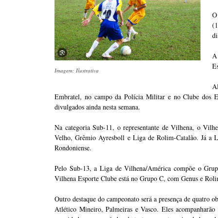
O 
(
di
A 
E
Imagem: Ilustrativa
A
Embratel, no campo da Polícia Militar e no Clube dos E
divulgados ainda nesta semana.
Na categoria Sub-11, o representante de Vilhena, o Vil
Velho, Grêmio Ayresboll e Liga de Rolim-Catalão. Já a 
Rondoniense.
Pelo Sub-13, a Liga de Vilhena/América compõe o Grupo
Vilhena Esporte Clube está no Grupo C, com Genus e Rol
Outro destaque do campeonato será a presença de quatro obs
Atlético Mineiro, Palmeiras e Vasco. Eles acompanharão a