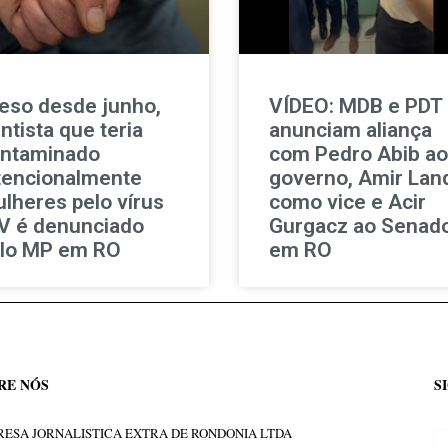
eso desde junho,
VÍDEO: MDB e PDT
ntista que teria
anunciam aliança
ntaminado
com Pedro Abib ao
tencionalmente
governo, Amir Lan
lheres pelo vírus
como vice e Acir
V é denunciado
Gurgacz ao Senad
lo MP em RO
em RO
RE NÓS
S
ESA JORNALISTICA EXTRA DE RONDONIA LTDA