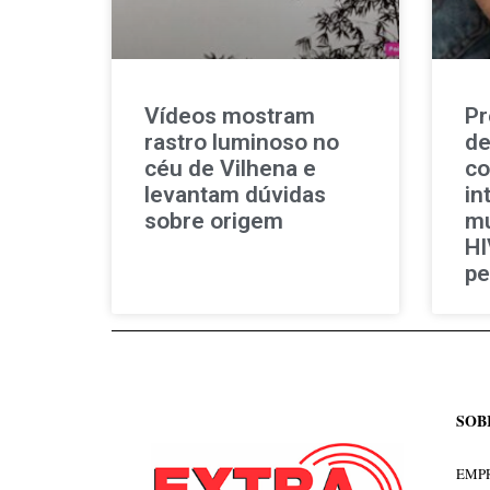
Vídeos mostram
Pr
rastro luminoso no
de
céu de Vilhena e
co
levantam dúvidas
in
sobre origem
mu
HI
pe
SOB
EMPR