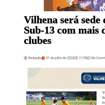
Vilhena será sede
Sub-13 com mais d
clubes
Redação
01 de julho de 2026
11:09
No Com
V
Su
re