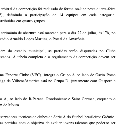
arbitral da competição foi realizado de forma on-line nesta quarta-feira
1º), definindo a participação de 14 equipes em cada categoria,
stribuídas em quatro grupos.
cerimônia de abertura está marcada para o dia 22 de julho, às 17h, no
stádio Arnaldo Lopes Martins, o Portal da Amazônia.
lém do estádio municipal, as partidas serão disputadas no Clube
stados. A tabela completa e o regulamento da competição devem ser
hena Esporte Clube (VEC), integra o Grupo A ao lado de Gazin Porto
Liga de Vilhena/América está no Grupo D, juntamente com Guaporé e
 A, ao lado de Ji-Paraná, Rondoniense e Saint German, enquanto o
im de Moura.
ervadores técnicos de clubes da Série A do futebol brasileiro: Grêmio,
s partidas com o objetivo de avaliar jovens talentos que poderão ser