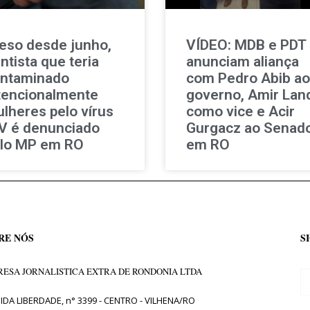
eso desde junho,
VÍDEO: MDB e PDT
ntista que teria
anunciam aliança
ntaminado
com Pedro Abib ao
tencionalmente
governo, Amir Lan
lheres pelo vírus
como vice e Acir
V é denunciado
Gurgacz ao Senad
lo MP em RO
em RO
RE NÓS
S
ESA JORNALISTICA EXTRA DE RONDONIA LTDA
IDA LIBERDADE, n° 3399 - CENTRO - VILHENA/RO