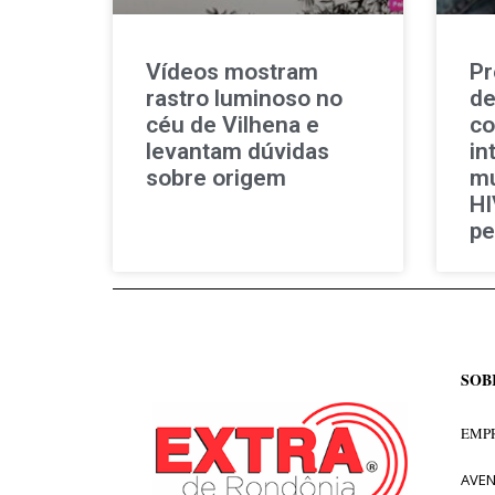
Vídeos mostram
Pr
rastro luminoso no
de
céu de Vilhena e
co
levantam dúvidas
in
sobre origem
mu
HI
pe
SOB
EMPR
AVEN