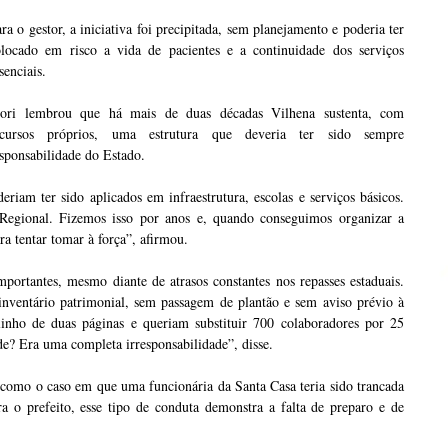
ra o gestor, a iniciativa foi precipitada, sem planejamento e poderia ter
olocado em risco a vida de pacientes e a continuidade dos serviços
senciais.
lori lembrou que há mais de duas décadas Vilhena sustenta, com
ecursos próprios, uma estrutura que deveria ter sido sempre
sponsabilidade do Estado.
riam ter sido aplicados em infraestrutura, escolas e serviços básicos.
Regional. Fizemos isso por anos e, quando conseguimos organizar a
a tentar tomar à força”, afirmou.
portantes, mesmo diante de atrasos constantes nos repasses estaduais.
m inventário patrimonial, sem passagem de plantão e sem aviso prévio à
inho de duas páginas e queriam substituir 700 colaboradores por 25
de? Era uma completa irresponsabilidade”, disse.
, como o caso em que uma funcionária da Santa Casa teria sido trancada
a o prefeito, esse tipo de conduta demonstra a falta de preparo e de