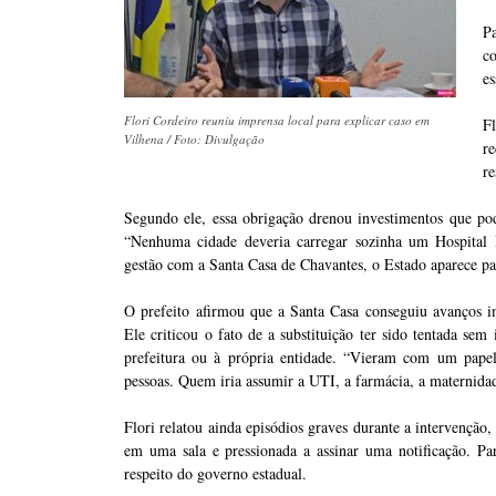
Pa
c
es
Flori Cordeiro reuniu imprensa local para explicar caso em
F
Vilhena / Foto: Divulgação
r
re
Segundo ele, essa obrigação drenou investimentos que pode
“Nenhuma cidade deveria carregar sozinha um Hospital 
gestão com a Santa Casa de Chavantes, o Estado aparece par
O prefeito afirmou que a Santa Casa conseguiu avanços im
Ele criticou o fato de a substituição ter sido tentada se
prefeitura ou à própria entidade. “Vieram com um papel
pessoas. Quem iria assumir a UTI, a farmácia, a maternida
Flori relatou ainda episódios graves durante a intervenção
em uma sala e pressionada a assinar uma notificação. Par
respeito do governo estadual.