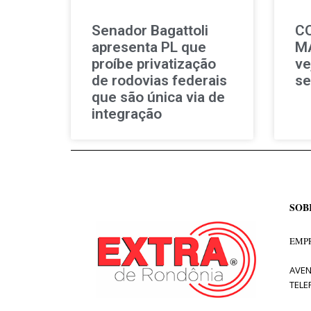
Senador Bagattoli
C
apresenta PL que
MA
proíbe privatização
ve
de rodovias federais
se
que são única via de
integração
SOB
EMPR
AVEN
TELE