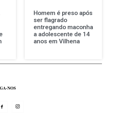
a
Homem é preso após
ser flagrado
entregando maconha
e
a adolescente de 14
m
anos em Vilhena
IGA-NOS