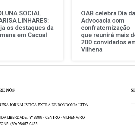
OLUNA SOCIAL
OAB celebra Dia d
RISA LINHARES:
Advocacia com
ja os destaques da
confraternização
mana em Cacoal
que reunirá mais d
200 convidados e
Vilhena
RE NÓS
S
ESA JORNALISTICA EXTRA DE RONDONIA LTDA
IDA LIBERDADE, n° 3399 - CENTRO - VILHENA/RO
FONE: (69) 98467-0433