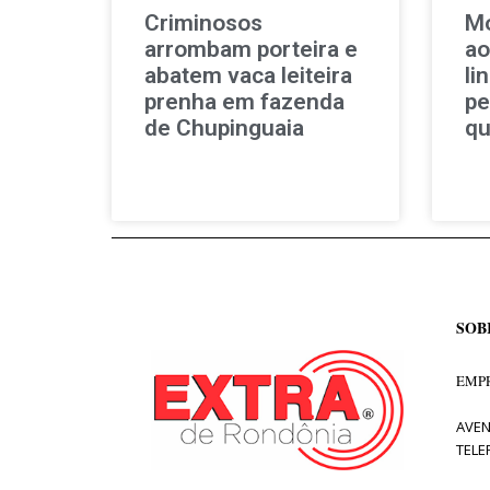
Criminosos
Mo
arrombam porteira e
ao
abatem vaca leiteira
li
prenha em fazenda
pe
de Chupinguaia
qu
SOB
EMPR
AVEN
TELE