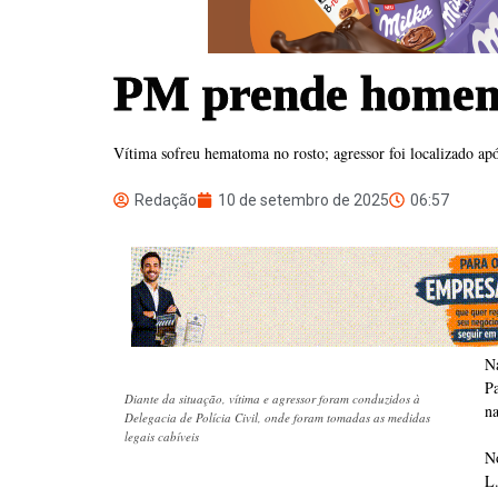
PM prende homem 
Vítima sofreu hematoma no rosto; agressor foi localizado apó
Redação
10 de setembro de 2025
06:57
N
Pa
Diante da situação, vítima e agressor foram conduzidos à
n
Delegacia de Polícia Civil, onde foram tomadas as medidas
legais cabíveis
No
L.