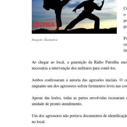
C
o
po
po
P
Imagem: Ilustrativa
c
im
Ao chegar ao local, a guarnição da Rádio Patrulha enco
necessária a intervenção dos militares para contê-los.
Ambos confessaram a autoria das agressões iniciais. O c
enquanto um dos agressores sofreu ferimentos leves nas cos
Apesar das lesões, todas as partes envolvidas recusar
unidade de pronto atendimento.
Um dos agressores não portava documentos de identificaçã
no local.