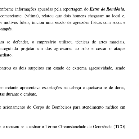
onforme informações apuradas pela reportagem do
Extra de Rondônia
,
 comerciante, (vítima), relatou que dois homens chegaram ao local e,
r motivos fúteis, iniciou uma sessão de agressões físicas com socos e
ntapés.
ara se defender, o empresário utilizou técnicas de artes marciais,
onseguindo projetar um dos agressores ao solo e cessar o ataque
ediato.
ntrou os dois suspeitos em estado de extrema agressividade, sendo
omerciante apresentava escoriações na cabeça e queixava-se de dores,
tas durante o embate.
am o acionamento do Corpo de Bombeiros para atendimento médico em
o e recusou-se a assinar o Termo Circunstanciado de Ocorrência (TCO)