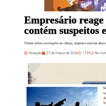
Empresário reage 
contém suspeitos 
Vítima sofreu escoriações na cabeça; suspeitos estavam desc
Redação
27 de março de 2026
17:01
No Co
Ne
o
A
V