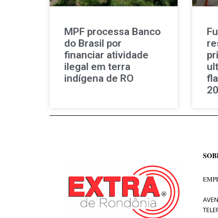
MPF processa Banco
Fu
do Brasil por
re
financiar atividade
pr
ilegal em terra
ul
indígena de RO
fl
2
SOB
EMPR
AVEN
TELE