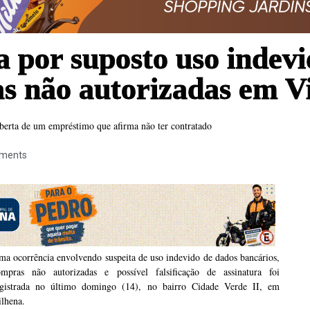
a por suposto uso indevi
s não autorizadas em V
coberta de um empréstimo que afirma não ter contratado
ments
a ocorrência envolvendo suspeita de uso indevido de dados bancários,
ompras não autorizadas e possível falsificação de assinatura foi
egistrada no último domingo (14), no bairro Cidade Verde II, em
ilhena.