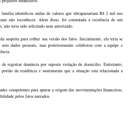
prejuízos financeiros.
amília identificou saídas de valores que ultrapassariam R$ 2 mil nos
irmam não reconhecer. Além disso, foi constatada a existência de um
, não teria sido solicitado nem autorizado.
a suspeita para colher sua versão dos fatos. Inicialmente, ela teria se
r seus dados pessoais, mas posteriormente colaborou com a equipe e
rência.
de registrar denúncia por suposta violação de domicílio. Entretanto,
 portão da residência e sustentaram que a situação está relacionada a
idades competentes para apurar a origem das movimentações financeiras,
bilidade pelos fatos narrados.