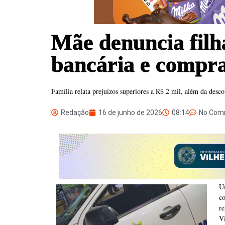
Mãe denuncia filh
bancária e compra
Família relata prejuízos superiores a R$ 2 mil, além da des
Redação
16 de junho de 2026
08:14
No Com
Um
c
r
V