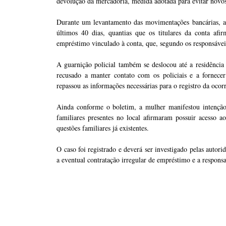
devolução da mercadoria, medida adotada para evitar novos 
Durante um levantamento das movimentações bancárias, a f
últimos 40 dias, quantias que os titulares da conta af
empréstimo vinculado à conta, que, segundo os responsáveis
A guarnição policial também se deslocou até a residência d
recusado a manter contato com os policiais e a fornece
repassou as informações necessárias para o registro da ocor
Ainda conforme o boletim, a mulher manifestou intenção 
familiares presentes no local afirmaram possuir acesso ao
questões familiares já existentes.
O caso foi registrado e deverá ser investigado pelas autor
a eventual contratação irregular de empréstimo e a responsa