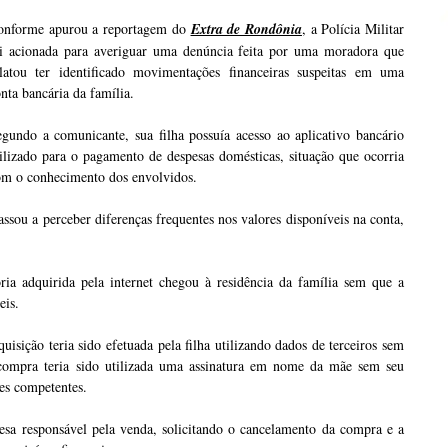
onforme apurou a reportagem do
Extra de Rondônia
, a Polícia Militar
oi acionada para averiguar uma denúncia feita por uma moradora que
elatou ter identificado movimentações financeiras suspeitas em uma
nta bancária da família.
gundo a comunicante, sua filha possuía acesso ao aplicativo bancário
ilizado para o pagamento de despesas domésticas, situação que ocorria
om o conhecimento dos envolvidos.
ssou a perceber diferenças frequentes nos valores disponíveis na conta,
a adquirida pela internet chegou à residência da família sem que a
eis.
uisição teria sido efetuada pela filha utilizando dados de terceiros sem
 compra teria sido utilizada uma assinatura em nome da mãe sem seu
des competentes.
a responsável pela venda, solicitando o cancelamento da compra e a