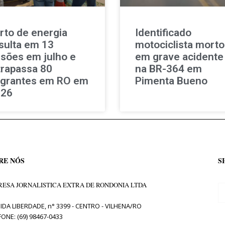
rto de energia
Identificado
sulta em 13
motociclista morto
isões em julho e
em grave acidente
trapassa 80
na BR-364 em
agrantes em RO em
Pimenta Bueno
026
RE NÓS
S
ESA JORNALISTICA EXTRA DE RONDONIA LTDA
IDA LIBERDADE, n° 3399 - CENTRO - VILHENA/RO
FONE: (69) 98467-0433