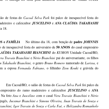
ão de festas do
Cacoal Selva Park
foi palco de inesquecível festa do
deireiro e cafeicultor
JUSCELINO
e
ANA CLAÚDIA TAKAHASHI
a 18.
OS e
padre
FAMÍLIA
No último dia 18, com benção de
JOHNNIS
50 ANOS
o de inesquecível festa do aniversário de
do casal empresário
LAÚDIA TAKAHASHI BIANCHINI
do
KUMON
Unidade Cacoal/RO,
era Travain Bianchini
e
Nério Bianchini
pai do aniversariante, os filhos
n Takahashi Bianchini,
o genro
Bruno Romero
namorado de
Larissa,
e
om a esposa
Fernanda Fabiano,
o filhinho
Zion Kouki
e grávida do
Em Cacoal/RO, o salão de festas do
Cacoal Selva Park
foi palco da
empresário do ramo madeireiro e cafeicultor
JUSCELINO
e
ANA
. Na foto
Ana
e
Juscelino
com o casal
Vera Travain Bianchini
e
Nério
njugês,
Jucemar Bianchini e Simone Oliveira, Juan Travain de Souza e
ianchini, Igor Travain de Souza e Carla Faé, e Helizandra Romanholo