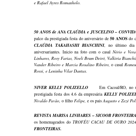
e Rafael Ayres Romanholo.
50 ANOS de ANA CLAÚDIA e JUSCELINO – CONVI
50 ANOS
palco da prestigiada festa do aniversário de
do c
CLAÚDIA TAKAHASHI BIANCHINI
, no último dia
aniversariantes. Inicio na foto com o casal
Nério e Vera
Linhares, Rosy Farias, Noeli Brum Deiró, Valkiria Bianch
Vander Ribeiro e Marcia Rosalino Ribeiro,
o casal
Romeu
Rossi, e Leninha Vilar Dantas.
NIVER KELLY POLIZELLO
Em Cacoal/RO, no últ
prestigiada festa dos 4.6 da empresária
KELLY POLIZ
Nivaldo Pavão,
o filho
Felipe,
e os pais
Augusto e Zezé Poli
REVISTA MARISA LINHARES – SICOOB FRONTEIR
os homenageados do
TROFÉU CACAU DE OURO 202
FRONTEIRAS.