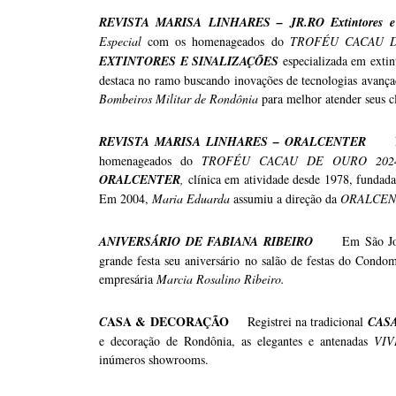
REVISTA MARISA LINHARES – JR.RO Extintores e S
Especial
com os homenageados do
TROFÉU CACAU 
EXTINTORES E SINALIZAÇÕES
especializada em extin
destaca no ramo buscando inovações de tecnologias avançad
Bombeiros Militar de Rondônia
para melhor atender seus cl
REVISTA MARISA LINHARES – ORALCENTER
homenageados do
TROFÉU CACAU DE OURO 20
ORALCENTER
,
clínica em atividade desde 1978, fundada
Em 2004,
Maria Eduarda
assumiu a direção da
ORALCEN
ANIVERSÁRIO DE FABIANA RIBEIRO
Em São Jo
grande festa seu aniversário no salão de festas do Condom
empresária
Marcia Rosalino Ribeiro.
ASA & DECORAÇÃO
C
Registrei na tradicional
CAS
e decoração de Rondônia, as elegantes e antenadas
VI
inúmeros showrooms.