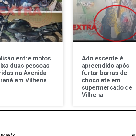
lisão entre motos
Adolescente é
ixa duas pessoas
apreendido após
ridas na Avenida
furtar barras de
raná em Vilhena
chocolate em
supermercado de
Vilhena
RE NÓS
S