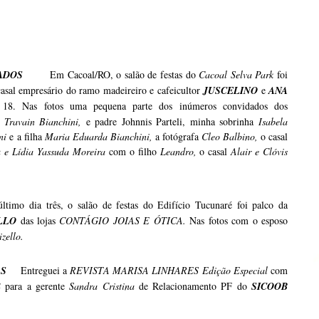
DADOS
Em Cacoal/RO, o salão de festas do
Cacoal Selva Park
foi
asal empresário do ramo madeireiro e cafeicultor
JUSCELINO
e
ANA
 18. Nas fotos uma pequena parte dos inúmeros convidados dos
 Travain Bianchini,
e padre Johnnis Parteli, minha sobrinha
Isabela
ini
e a filha
Maria Eduarda Bianchini,
a fotógrafa
Cleo Balbino,
o casal
 e Lídia Yassuda Moreira
com o filho
Leandro,
o casal
Alair e Clóvis
imo dia três, o salão de festas do Edifício Tucunaré foi palco da
ELLO
das lojas
CONTÁGIO JOIAS E ÓTICA.
Nas fotos com o esposo
zello.
AS
Entreguei a
REVISTA MARISA LINHARES Edição Especial
com
4
para a gerente
Sandra Cristina
de Relacionamento PF do
SICOOB