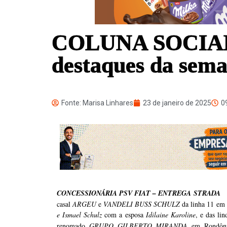
COLUNA SOCIAL
destaques da sem
Fonte: Marisa Linhares
23 de janeiro de 2025
0
CONCESSIONÁRIA PSV FIAT – ENTREGA STRADA
R
casal
ARGEU
e
VANDELI BUSS SCHULZ
da linha 11 em 
e Ismael Schulz
com a esposa
Idilaine Karoline
, e das li
renomado
GRUPO GILBERTO MIRANDA
em Rondôni