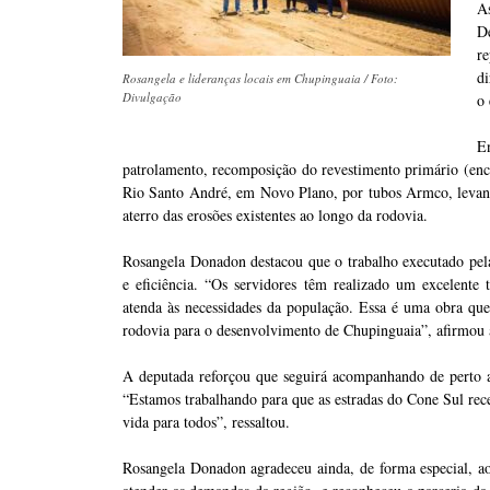
A
D
re
di
Rosangela e lideranças locais em Chupinguaia / Foto:
Divulgação
o 
E
patrolamento, recomposição do revestimento primário (enca
Rio Santo André, em Novo Plano, por tubos Armco, levanta
aterro das erosões existentes ao longo da rodovia.
Rosangela Donadon destacou que o trabalho executado pe
e eficiência. “Os servidores têm realizado um excelente 
atenda às necessidades da população. Essa é uma obra qu
rodovia para o desenvolvimento de Chupinguaia”, afirmou 
A deputada reforçou que seguirá acompanhando de perto as
“Estamos trabalhando para que as estradas do Cone Sul re
vida para todos”, ressaltou.
Rosangela Donadon agradeceu ainda, de forma especial, a