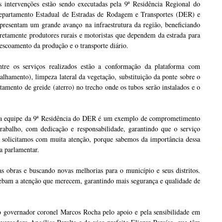
s intervenções estão sendo executadas pela 9ª Residência Regional do
epartamento Estadual de Estradas de Rodagem e Transportes (DER) e
presentam um grande avanço na infraestrutura da região, beneficiando
retamente produtores rurais e motoristas que dependem da estrada para
escoamento da produção e o transporte diário.
ntre os serviços realizados estão a conformação da plataforma com
lhamento), limpeza lateral da vegetação, substituição da ponte sobre o
mento de greide (aterro) no trecho onde os tubos serão instalados e o
la equipe da 9ª Residência do DER é um exemplo de comprometimento
trabalho, com dedicação e responsabilidade, garantindo que o serviço
e solicitamos com muita atenção, porque sabemos da importância dessa
a parlamentar.
 obras e buscando novas melhorias para o município e seus distritos.
cebam a atenção que merecem, garantindo mais segurança e qualidade de
o governador coronel Marcos Rocha pelo apoio e pela sensibilidade em