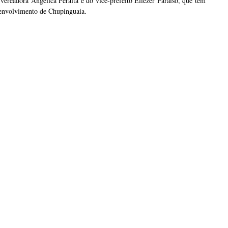
vereadora Angélica Peralta e do vice-prefeito Eliezer Paraíso, que têm
senvolvimento de Chupinguaia.