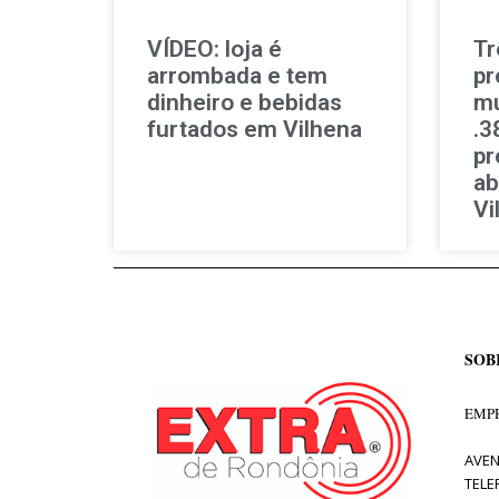
VÍDEO: loja é
Tr
arrombada e tem
pr
dinheiro e bebidas
mu
furtados em Vilhena
.3
pr
a
Vi
SOB
EMPR
AVEN
TELE