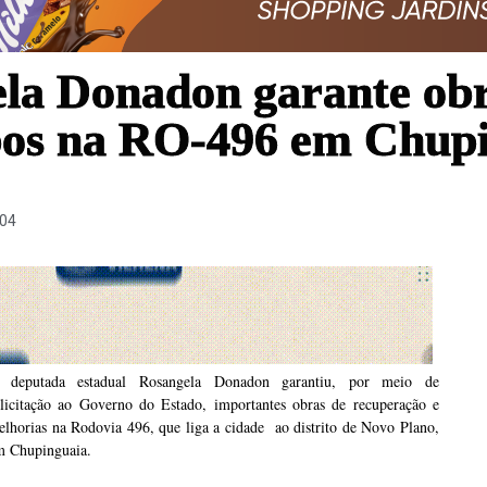
la Donadon garante obr
ubos na RO-496 em Chup
:04
 deputada estadual Rosangela Donadon garantiu, por meio de
olicitação ao Governo do Estado, importantes obras de recuperação e
lhorias na Rodovia 496, que liga a cidade ao distrito de Novo Plano,
m Chupinguaia.