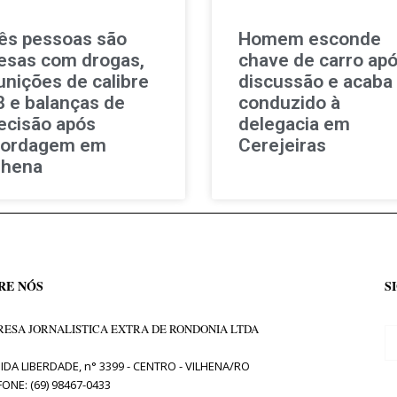
ês pessoas são
Homem esconde
esas com drogas,
chave de carro ap
nições de calibre
discussão e acaba
8 e balanças de
conduzido à
ecisão após
delegacia em
bordagem em
Cerejeiras
lhena
RE NÓS
S
ESA JORNALISTICA EXTRA DE RONDONIA LTDA
IDA LIBERDADE, n° 3399 - CENTRO - VILHENA/RO
FONE: (69) 98467-0433