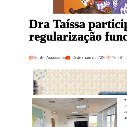
Dra Taíssa partic
regularização fun
Fonte: Assessoria
25 de maio de 2026
16:28
A 
d
d
re