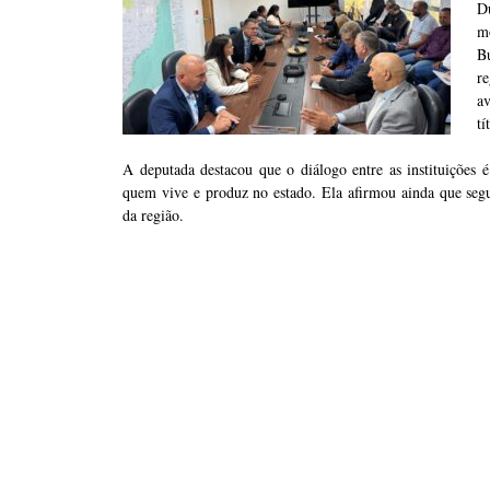
D
m
B
r
a
tí
A deputada destacou que o diálogo entre as instituições 
quem vive e produz no estado. Ela afirmou ainda que seg
da região.