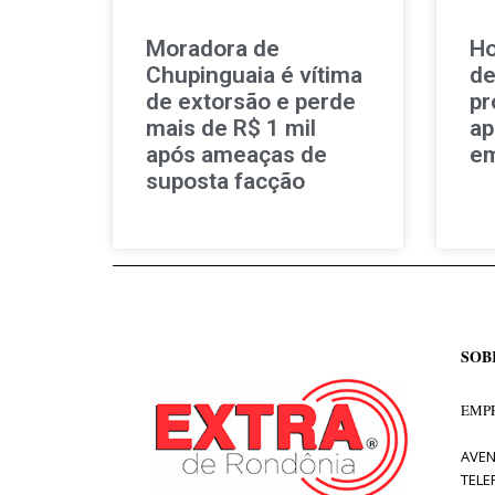
Moradora de
Ho
Chupinguaia é vítima
de
de extorsão e perde
pr
mais de R$ 1 mil
ap
após ameaças de
em
suposta facção
SOB
EMPR
AVEN
TELE