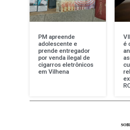
PM apreende
V
adolescente e
é 
prende entregador
an
por venda ilegal de
as
cigarros eletrônicos
cu
em Vilhena
re
ex
R
SOB