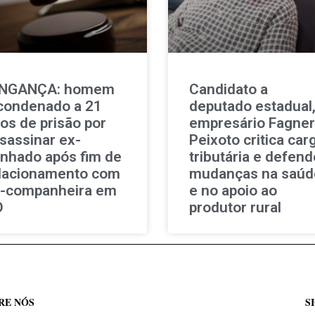
INGANÇA: homem
Candidato a
condenado a 21
deputado estadual
os de prisão por
empresário Fagner
sassinar ex-
Peixoto critica car
nhado após fim de
tributária e defend
lacionamento com
mudanças na saúd
-companheira em
e no apoio ao
O
produtor rural
RE NÓS
S