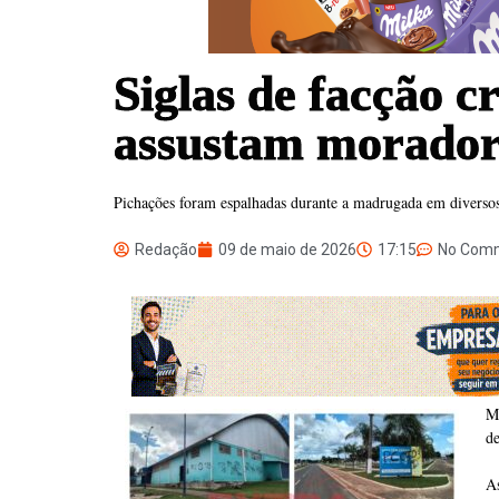
Siglas de facção c
assustam morador
Pichações foram espalhadas durante a madrugada em diversos
Redação
09 de maio de 2026
17:15
No Com
Mo
de
As