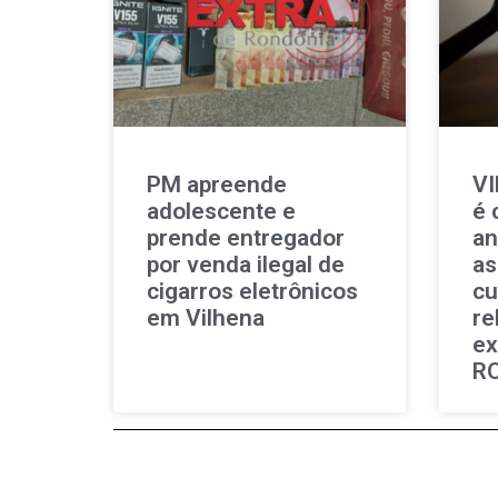
PM apreende
V
adolescente e
é 
prende entregador
an
por venda ilegal de
as
cigarros eletrônicos
cu
em Vilhena
re
ex
R