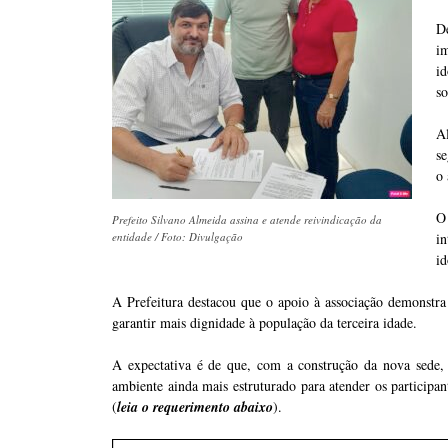
D
im
i
so
Al
se
o 
O
Prefeito Silvano Almeida assina e atende reivindicação da
entidade / Foto: Divulgação
in
id
A Prefeitura destacou que o apoio à associação demonstra
garantir mais dignidade à população da terceira idade.
A expectativa é de que, com a construção da nova sede, 
ambiente ainda mais estruturado para atender os participan
(
leia o requerimento abaixo
).