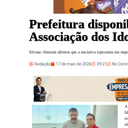
Prefeitura disponi
Associação dos Id
Silvano Almeida afirmou que a iniciativa representa um impo
Redação
17 de maio de 2026
09:21
No Com
A 
I
es
id