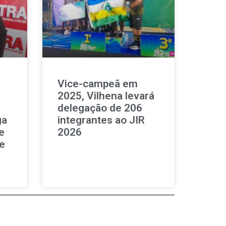
Vice-campeã em
,
2025, Vilhena levará
delegação de 206
ga
integrantes ao JIR
e
2026
e