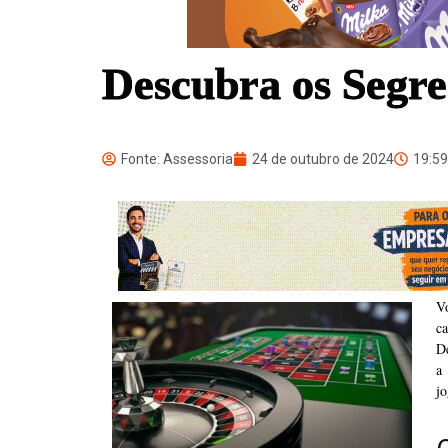
Descubra os Segre
Fonte: Assessoria
24 de outubro de 2024
19:59
Vo
c
D
a 
jo