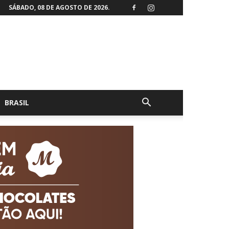
SÁBADO, 08 DE AGOSTO DE 2026.
BRASIL