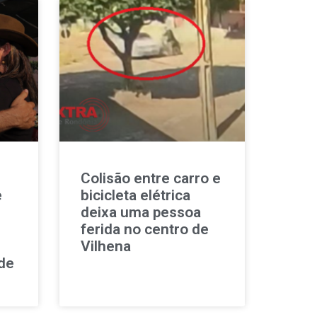
Colisão entre carro e
e
bicicleta elétrica
deixa uma pessoa
ferida no centro de
Vilhena
de