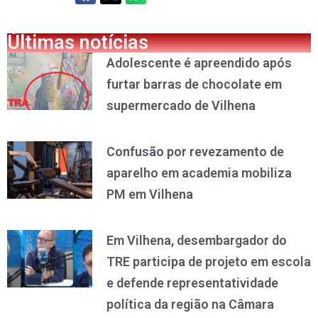
Últimas notícias
Adolescente é apreendido após
furtar barras de chocolate em
supermercado de Vilhena
Confusão por revezamento de
aparelho em academia mobiliza
PM em Vilhena
Em Vilhena, desembargador do
TRE participa de projeto em escola
e defende representatividade
política da região na Câmara