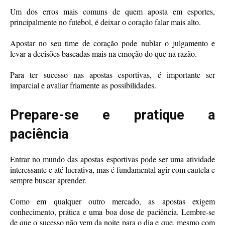
Um dos erros mais comuns de quem aposta em esportes,
principalmente no futebol, é deixar o coração falar mais alto.
Apostar no seu time de coração pode nublar o julgamento e
levar a decisões baseadas mais na emoção do que na razão.
Para ter sucesso nas apostas esportivas, é importante ser
imparcial e avaliar friamente as possibilidades.
Prepare-se e pratique a
paciência
Entrar no mundo das apostas esportivas pode ser uma atividade
interessante e até lucrativa, mas é fundamental agir com cautela e
sempre buscar aprender.
Como em qualquer outro mercado, as apostas exigem
conhecimento, prática e uma boa dose de paciência. Lembre-se
de que o sucesso não vem da noite para o dia e que, mesmo com