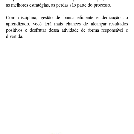
as melhores estratégias, as perdas são parte do processo.
Com disciplina, gestão de banca eficiente e dedicação ao
aprendizado, você terá mais chances de alcançar resultados
positivos e desfrutar dessa atividade de forma responsável e
divertida.