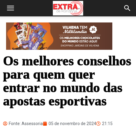
Os melhores conselhos
para quem quer
entrar no mundo das
apostas esportivas
Fonte: Assessoria
05 de novembro de 2024
21:15