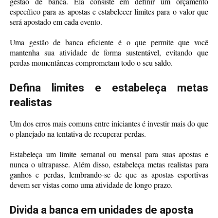
gestão de banca. Ela consiste em definir um orçamento
específico para as apostas e estabelecer limites para o valor que
será apostado em cada evento.
Uma gestão de banca eficiente é o que permite que você
mantenha sua atividade de forma sustentável, evitando que
perdas momentâneas comprometam todo o seu saldo.
Defina limites e estabeleça metas
realistas
Um dos erros mais comuns entre iniciantes é investir mais do que
o planejado na tentativa de recuperar perdas.
Estabeleça um limite semanal ou mensal para suas apostas e
nunca o ultrapasse. Além disso, estabeleça metas realistas para
ganhos e perdas, lembrando-se de que as apostas esportivas
devem ser vistas como uma atividade de longo prazo.
Divida a banca em unidades de aposta