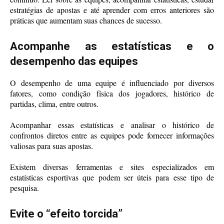
estratégias de apostas e até aprender com erros anteriores são
práticas que aumentam suas chances de sucesso.
Acompanhe as estatísticas e o
desempenho das equipes
O desempenho de uma equipe é influenciado por diversos
fatores, como condição física dos jogadores, histórico de
partidas, clima, entre outros.
Acompanhar essas estatísticas e analisar o histórico de
confrontos diretos entre as equipes pode fornecer informações
valiosas para suas apostas.
Existem diversas ferramentas e sites especializados em
estatísticas esportivas que podem ser úteis para esse tipo de
pesquisa.
Evite o “efeito torcida”