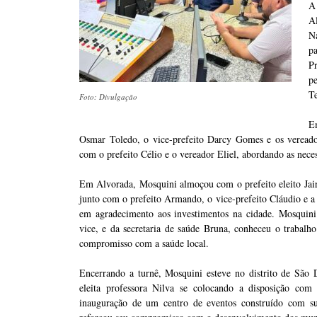
A 
Al
N
p
P
p
Te
Foto: Divulgação
Em
Osmar Toledo, o vice-prefeito Darcy Gomes e os vereado
com o prefeito Célio e o vereador Eliel, abordando as neces
Em Alvorada, Mosquini almoçou com o prefeito eleito Jair e
junto com o prefeito Armando, o vice-prefeito Cláudio e a
em agradecimento aos investimentos na cidade. Mosquini 
vice, e da secretaria de saúde Bruna, conheceu o trabalho
compromisso com a saúde local.
Encerrando a turnê, Mosquini esteve no distrito de São
eleita professora Nilva se colocando a disposição com 
inauguração de um centro de eventos construído com sua