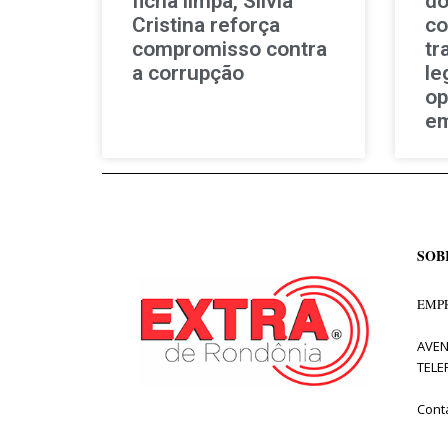
ficha limpa, Sílvia
do
Cristina reforça
c
compromisso contra
tr
a corrupção
le
op
em
SOB
EMPR
AVEN
TELE
Cont