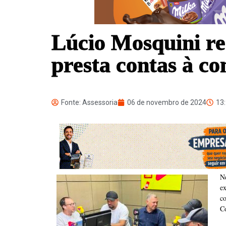
Lúcio Mosquini re
presta contas à c
Fonte: Assessoria
06 de novembro de 2024
13
N
ex
c
Co