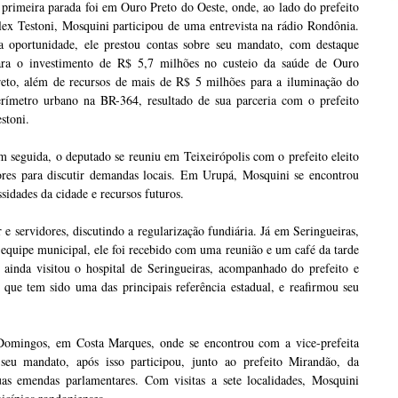
primeira parada foi em Ouro Preto do Oeste, onde, ao lado do prefeito
ex Testoni, Mosquini participou de uma entrevista na rádio Rondônia.
a oportunidade, ele prestou contas sobre seu mandato, com destaque
ara o investimento de R$ 5,7 milhões no custeio da saúde de Ouro
reto, além de recursos de mais de R$ 5 milhões para a iluminação do
erímetro urbano na BR-364, resultado de sua parceria com o prefeito
stoni.
 seguida, o deputado se reuniu em Teixeirópolis com o prefeito eleito
res para discutir demandas locais. Em Urupá, Mosquini se encontrou
sidades da cidade e recursos futuros.
 servidores, discutindo a regularização fundiária. Já em Seringueiras,
 equipe municipal, ele foi recebido com uma reunião e um café da tarde
ainda visitou o hospital de Seringueiras, acompanhado do prefeito e
 que tem sido uma das principais referência estadual, e reafirmou seu
 Domingos, em Costa Marques, onde se encontrou com a vice-prefeita
seu mandato, após isso participou, junto ao prefeito Mirandão, da
s emendas parlamentares. Com visitas a sete localidades, Mosquini