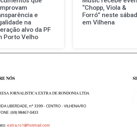
cumentos que
Music recebe even
omprovam
“Chopp, Viola &
ansparência e
Forró” neste sába
galidade na
em Vilhena
eração alvo da PF
 Porto Velho
RE NÓS
S
ESA JORNALISTICA EXTRA DE RONDONIA LTDA
IDA LIBERDADE, n° 3399 - CENTRO - VILHENA/RO
FONE: (69) 98467-0433
ato:
extra.ro1@hotmail.com