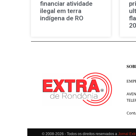
financiar atividade
pr
ilegal em terra
ul
indígena de RO
fl
2
SOB
EMPR
AVEN
TELE
Cont
© 2008-2026 - Todos os direitos reservados a
Jornal Ext