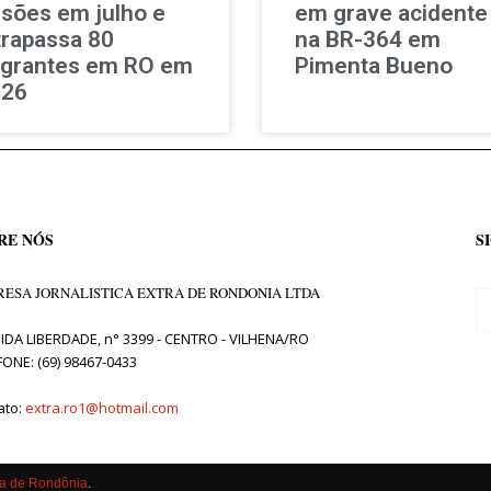
isões em julho e
em grave acidente
trapassa 80
na BR-364 em
agrantes em RO em
Pimenta Bueno
026
RE NÓS
S
ESA JORNALISTICA EXTRA DE RONDONIA LTDA
IDA LIBERDADE, n° 3399 - CENTRO - VILHENA/RO
FONE: (69) 98467-0433
ato:
extra.ro1@hotmail.com
ra de Rondônia
.