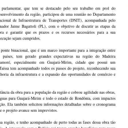
 parlamentar, que tem se destacado pelo seu trabalho em prol do
esenvolvimento da região, participou de uma reunião no Departamento
acional de Infraestrutura de Transportes (DNIT), acompanhada pelo
enador Jaime Bagattoli (PL), com o objetivo de discutir as etapas da
bra e garantir que os prazos e os recursos necessários para a sua
xecução sejam cumpridos.
 ponte binacional, que é um marco importante para a integração entre
s países, tem gerado grandes expectativas na região do Madeira
amoré, especialmente em Guajará-Mirim, cidade que possui um
. Taíssa tem acompanhado todos os passos do projeto, reconhecendo sua
lhoria da infraestrutura e a expansão das oportunidades de comércio e
ância da obra para a população da região e cobrou agilidade nas obras,
 águas para Guajará-Mirim e todo o estado de Rondônia, com impactos
ção. Ela também solicitou informações detalhadas sobre o cronograma
que o projeto avance sem imprevistos.
a região, e tenho acompanhado de perto todas as fases dessa obra tão