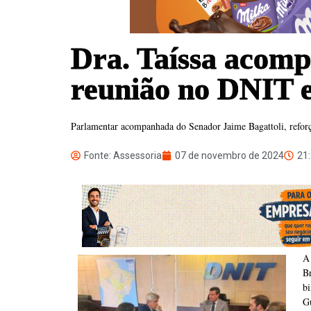
Dra. Taíssa acom
reunião no DNIT e
Parlamentar acompanhada do Senador Jaime Bagattoli, reforça
Fonte: Assessoria
07 de novembro de 2024
21
A
B
b
G