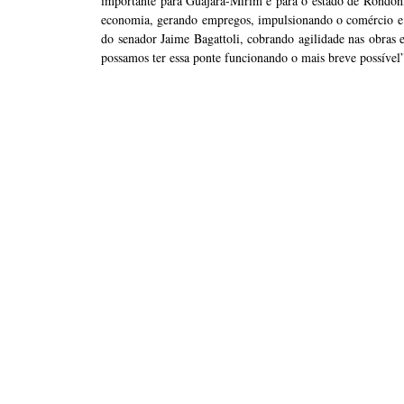
importante para Guajará-Mirim e para o estado de Rondônia
economia, gerando empregos, impulsionando o comércio e f
do senador Jaime Bagattoli, cobrando agilidade nas obras e
possamos ter essa ponte funcionando o mais breve possível”