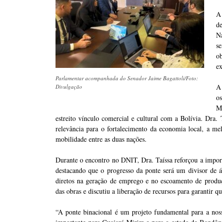
A
d
N
s
o
e
Parlamentar acompanhada do Senador Jaime Bagattoli/Foto:
A
Divulgação
o
M
estreito vínculo comercial e cultural com a Bolívia. Dra
relevância para o fortalecimento da economia local, a me
mobilidade entre as duas nações.
Durante o encontro no DNIT, Dra. Taíssa reforçou a import
destacando que o progresso da ponte será um divisor de
diretos na geração de emprego e no escoamento de produ
das obras e discutiu a liberação de recursos para garantir 
“A ponte binacional é um projeto fundamental para a noss