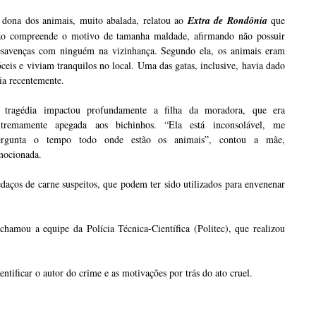
 dona dos animais, muito abalada, relatou ao
Extra de Rondônia
que
ão compreende o motivo de tamanha maldade, afirmando não possuir
esavenças com ninguém na vizinhança. Segundo ela, os animais eram
ceis e viviam tranquilos no local. Uma das gatas, inclusive, havia dado
ia recentemente.
 tragédia impactou profundamente a filha da moradora, que era
xtremamente apegada aos bichinhos. “Ela está inconsolável, me
ergunta o tempo todo onde estão os animais”, contou a mãe,
mocionada.
edaços de carne suspeitos, que podem ter sido utilizados para envenenar
 chamou a equipe da Polícia Técnica-Científica (Politec), que realizou
ntificar o autor do crime e as motivações por trás do ato cruel.