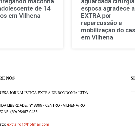
tregando maconha
aguardada cirurgia
adolescente de 14
esposa agradece 
os em Vilhena
EXTRA por
repercussão e
mobilização do ca
em Vilhena
RE NÓS
S
ESA JORNALISTICA EXTRA DE RONDONIA LTDA
IDA LIBERDADE, n° 3399 - CENTRO - VILHENA/RO
FONE: (69) 98467-0433
ato:
extra.ro1@hotmail.com