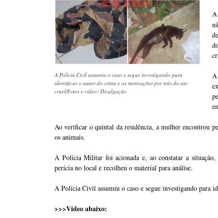
A
n
d
dó
cr
A Polícia Civil assumiu o caso e segue investigando para
A
identificar o autor do crime e as motivações por trás do ato
e
cruel/Fotos e vídeo: Divulgação
p
e
Ao verificar o quintal da residência, a mulher encontrou p
os animais.
A Polícia Militar foi acionada e, ao constatar a situação,
perícia no local e recolheu o material para análise.
A Polícia Civil assumiu o caso e segue investigando para ide
>>>Vídeo abaixo: