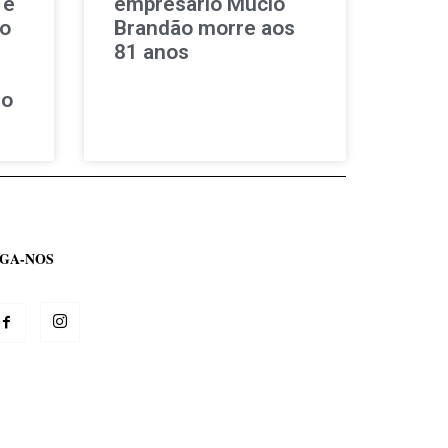
 e
empresário Múcio
ao
Brandão morre aos
81 anos
so
IGA-NOS