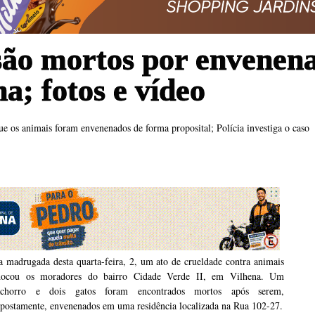
 são mortos por envene
a; fotos e vídeo
ue os animais foram envenenados de forma proposital; Polícia investiga o caso
 madrugada desta quarta-feira, 2, um ato de crueldade contra animais
hocou os moradores do bairro Cidade Verde II, em Vilhena. Um
achorro e dois gatos foram encontrados mortos após serem,
upostamente, envenenados em uma residência localizada na Rua 102-27.