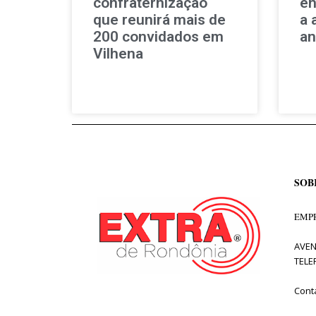
confraternização
en
que reunirá mais de
a 
200 convidados em
an
Vilhena
SOB
EMPR
AVEN
TELE
Cont