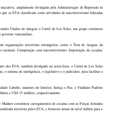
 iniciativa, amplamente divulgada pela Administração de Repressão às
o que os EUA classificam como atividades de narcoterrorismo lideradas
stados Unidos de integrar o Cartel de Los Soles, um grupo criminoso
do governo venezuelano.
om organizações terroristas estrangeiras, como o Tren de Aragua, da
es incluem: Conspiração com narcoterrorismo; Importação de cocaína;
o dos EUA, também divulgado na sexta-feira, o Cartel de Los Soles
 o sistema de inteligência, o legislativo e o judiciário, para facilitar o
do Cabello, ministro do Interior, Justiça e Paz, e Vladimir Padrino
lhões e US$ 15 milhões, respectivamente.
e Maduro coordenou carregamentos de cocaína com as Forças Armadas
derada terrorista pelos EUA, e forneceu armas de nível militar para o