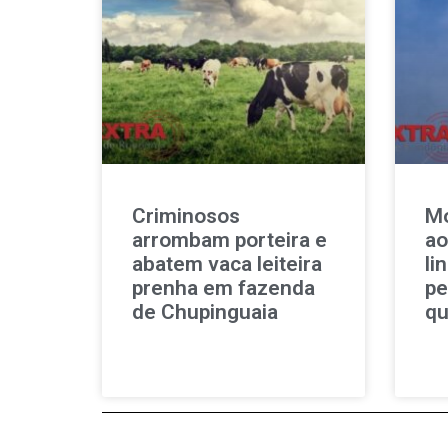
Criminosos
Mo
arrombam porteira e
ao
abatem vaca leiteira
li
prenha em fazenda
pe
de Chupinguaia
qu