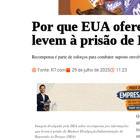
Por que EUA ofer
levem à prisão d
Recompensa é parte de esforços para combater suposto envol
Fonte: R7.com
29 de julho de 2025
11:23
O
ú
Imagem divulgada pela DEA sobre recompensa por informações
(
que levem à prisão de Maduro Divulgação/Administração de
co
Repressão às Drogas (DEA)